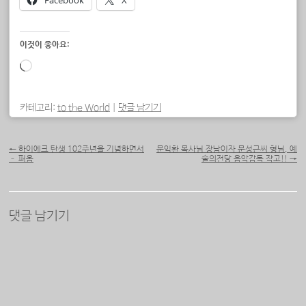
Facebook
X
이것이 좋아요:
로
드
중...
카테고리:
to the World
|
댓글 남기기
포스트 내비게이션
←
하이에크 탄생 102주년을 기념하면서
문익환 목사님 장남이자 문성근씨 형님, 예
– 퍼옴
술의전당 음악감독 작고!!
→
댓글 남기기