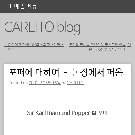
콘
메인 메뉴
텐
CARLITO blog
츠
로
바
←
하이에크 탄생 102주년을 기념하면서
문익환 목사님 장남이자 문성근씨 형님, 예
– 퍼옴
술의전당 음악감독 작고!!
→
포스트 내비게이션
로
가
포퍼에 대하여 – 논장에서 퍼옴
기
Posted on
2001년 05월 16일
by
CARLITO
Sir Karl Riamund Popper 칼 포퍼