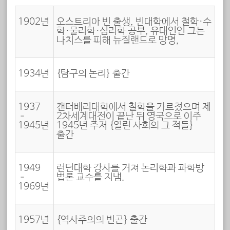
1902년
오스트리아 빈 출생, 빈대학에서 철학·수
학·물리학·심리학 공부, 유대인인 그는
나치스를 피해 뉴질랜드로 망명,
1934년
{탐구의 논리} 출간
1937
캔터베리대학에서 철학을 가르쳤으며 제
–
2차세계대전이 끝난 뒤 영국으로 이주
1945년
1945년 주저 {열린 사회의 그 적들}
출간
1949
런던대학 강사를 거쳐 논리학과 과학방
–
법론 교수를 지냄.
1969년
1957년
{역사주의의 빈곤} 출간