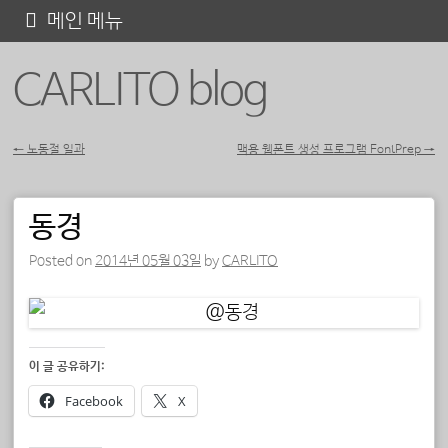
콘
메인 메뉴
텐
CARLITO blog
츠
로
바
←
노동절 일과
맥용 웹폰트 생성 프로그램 FontPrep
→
포스트 내비게이션
로
가
동경
기
Posted on
2014년 05월 03일
by
CARLITO
이 글 공유하기:
Facebook
X