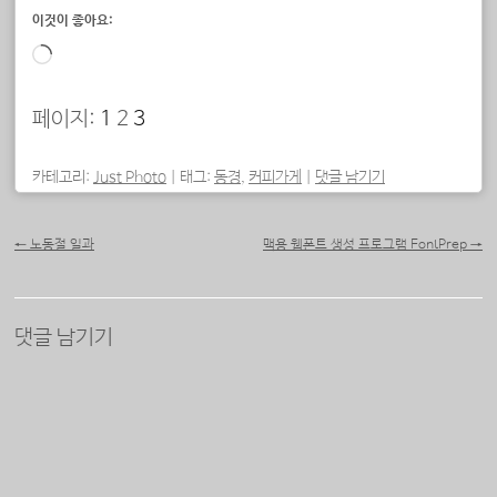
이것이 좋아요:
로
드
페이지:
1
2
3
중...
카테고리:
Just Photo
|
태그:
동경
,
커피가게
|
댓글 남기기
포스트 내비게이션
←
노동절 일과
맥용 웹폰트 생성 프로그램 FontPrep
→
댓글 남기기