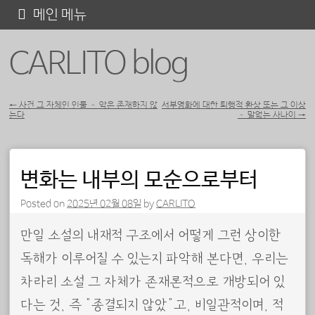
콘
메인 메뉴
텐
CARLITO blog
츠
로
바
←
사건 그 자체인 인물 – 악은 존재하지 않
서부영화에 대한 퇴행적 환상 또는 그 이상
는다
– 말없는 사나이
→
포스트 내비게이션
로
가
기
변화는 내부의 모순으로부터
Posted on
2025년 02월 08일
by
CARLITO
만일 소설의 내재적 구조에서 어떻게 그런 상이한
독해가 이루어질 수 있는지 파악해 본다면, 우리는
차라리 소설 그 자체가 존재론적으로 개방되어 있
다는 것, 즉 “종결되지 않았”고, 비일관적이며, 적