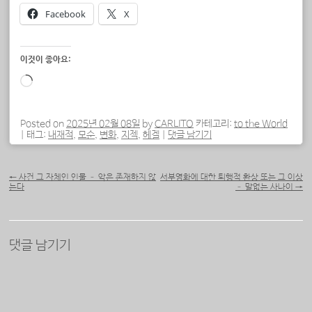
Facebook
X
이것이 좋아요:
로
드
중...
Posted on
2025년 02월 08일
by
CARLITO
카테고리:
to the World
|
태그:
내재적
,
모순
,
변화
,
지젝
,
헤겔
|
댓글 남기기
포스트 내비게이션
←
사건 그 자체인 인물 – 악은 존재하지 않
서부영화에 대한 퇴행적 환상 또는 그 이상
는다
– 말없는 사나이
→
댓글 남기기