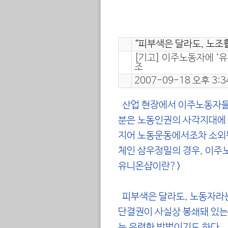
“피부색은 달라도, 노조
[기고] 이주노동자에 ‘
조
2007-09-18 오후 3:3
산업 현장에서 이주노동자들을
분은 노동인권의 사각지대에 
지어 노동운동에서조차 소외된
체인 삼우정밀의 경우, 이주
유니온샵이란?
)
피부색은 달라도, 노동자라는
단결권이 사실상 봉쇄돼 있는
는 유력한 방법이기도 하다.