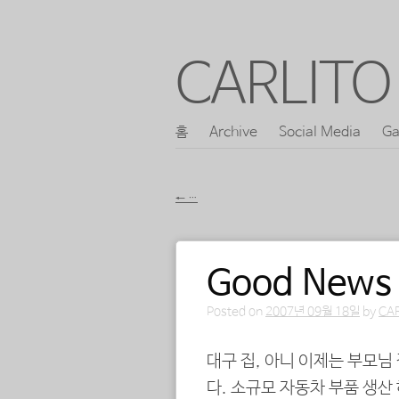
CARLITO 
콘
홈
Archive
Social Media
Ga
메인 메뉴
텐
츠
←
…
로
포스트 내비게이션
바
Good News
로
가
Posted on
2007년 09월 18일
by
CA
기
대구 집, 아니 이제는 부모님
다. 소규모 자동차 부품 생산