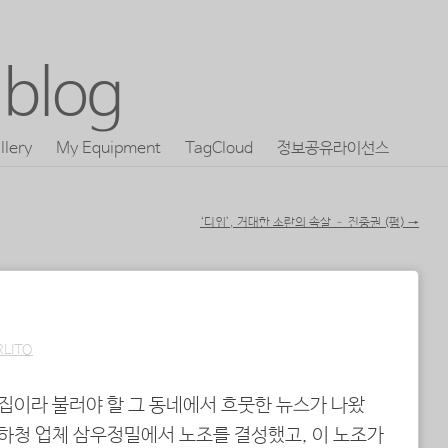
blog
llery
My Equipment
TagCloud
정보공유라이선스
‘디워’, 거대한 소란의 속살 – 진중권 (펌)
→
RLITO
 집이라 불러야 할 그 동네에서 흐뭇한 뉴스가 나왔
 하청 업체 삼우정밀에서 노조를 결성했고, 이 노조가