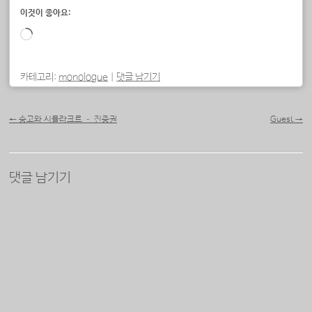
이것이 좋아요:
로
드
중...
카테고리:
monologue
|
댓글 남기기
포스트 내비게이션
←
숭고와 시뮬라크르 – 진중권
Guest
→
댓글 남기기