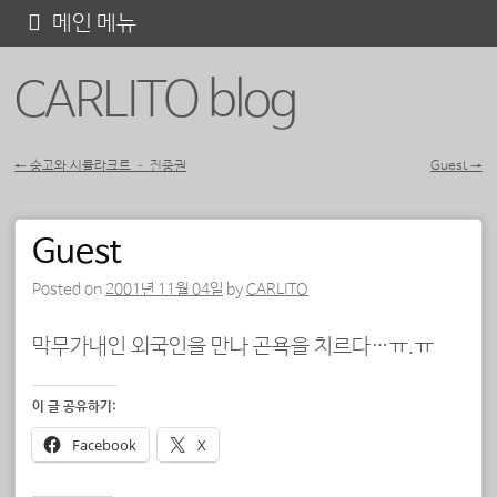
콘
메인 메뉴
텐
CARLITO blog
츠
로
바
←
숭고와 시뮬라크르 – 진중권
Guest
→
포스트 내비게이션
로
가
Guest
기
Posted on
2001년 11월 04일
by
CARLITO
막무가내인 외국인을 만나 곤욕을 치르다…ㅠ.ㅠ
이 글 공유하기:
Facebook
X