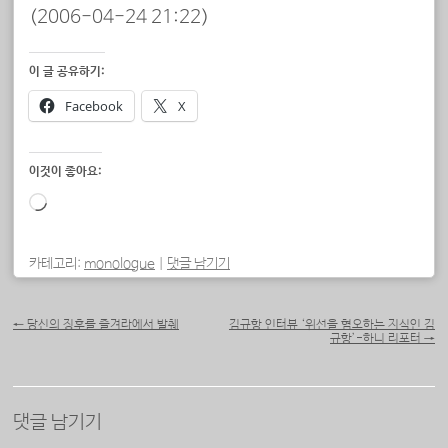
(2006-04-24 21:22)
이 글 공유하기:
Facebook
X
이것이 좋아요:
로
드
중...
카테고리:
monologue
|
댓글 남기기
포스트 내비게이션
←
당신의 징후를 즐겨라에서 발췌
김규항 인터뷰 ‘위선을 혐오하는 지식인 김
규항’-하니 리포터
→
댓글 남기기