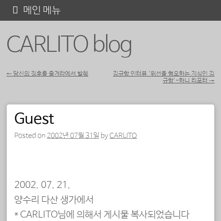
콘
메인 메뉴
텐
CARLITO blog
츠
로
바
←
당신의 징후를 즐겨라에서 발췌
김규항 인터뷰 ‘위선을 혐오하는 지식인 김
규항’-하니 리포터
→
포스트 내비게이션
로
가
Guest
기
Posted on
2002년 07월 31일
by
CARLITO
2002. 07. 21.
양수리 다산 생가에서
* CARLITO님에 의해서 게시물 복사되었습니다