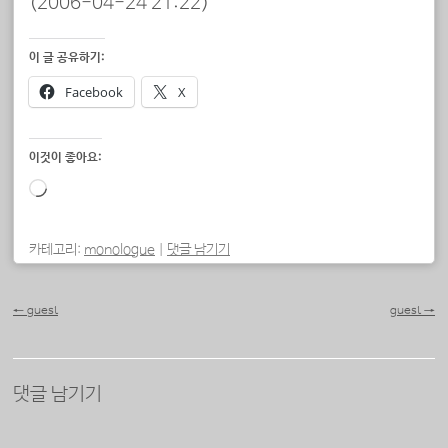
(2006-04-24 21:22)
이 글 공유하기:
Facebook
X
이것이 좋아요:
로
드
중...
카테고리:
monologue
|
댓글 남기기
포스트 내비게이션
←
guest
guest
→
댓글 남기기