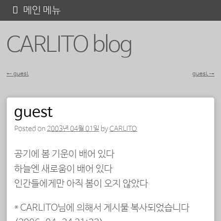
콘
메인 메뉴
텐
CARLITO blog
츠
로
바
←
guest
guest
→
포스트 내비게이션
로
가
guest
기
Posted on
2003년 04월 01일
by
CARLITO
공기에 봄 기운이 배어 있다
하늘엔 새로움이 배어 있다
인간들에게만 아직 봄이 오지 않았다
* CARLITO님에 의해서 게시물 복사되었습니다