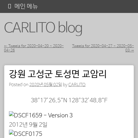
콘
메인 메뉴
텐
CARLITO blog
츠
로
바
←
Tweets for 2020-04-20 ~ 2020-
Tweets for 2020-04-27 ~ 2020-05-
04-26
03
→
포스트 내비게이션
로
가
강원 고성군 토성면 교암리
기
Posted on
2020년 05월 02일
by
CARLITO
38°17’26.5″N 128°32’48.8″E
2012년 9월 2일