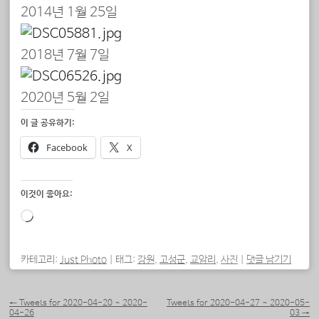
2014년 1월 25일
2018년 7월 7일
2020년 5월 2일
이 글 공유하기:
Facebook
X
이것이 좋아요:
로
드
중...
카테고리:
Just Photo
|
태그:
강원
,
고성군
,
교암리
,
사진
|
댓글 남기기
포스트 내비게이션
←
Tweets for 2020-04-20 ~ 2020-
Tweets for 2020-04-27 ~ 2020-05-
04-26
03
→