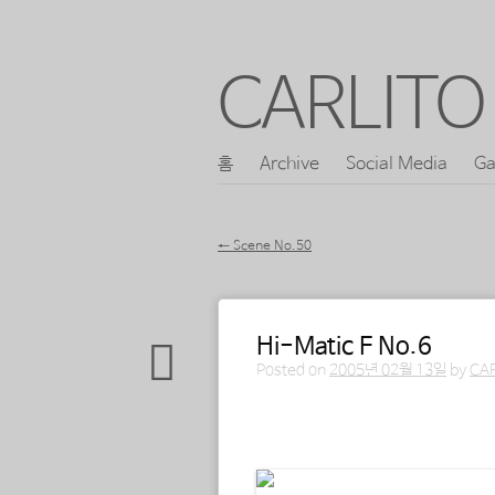
CARLITO 
콘
홈
Archive
Social Media
Ga
메인 메뉴
텐
츠
←
Scene No.50
로
포스트 내비게이션
바
로
Hi-Matic F No.6
Posted on
2005년 02월 13일
by
CA
가
기