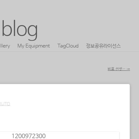
blog
llery
My Equipment
TagCloud
정보공유라이선스
비포 선셋…
→
RLITO