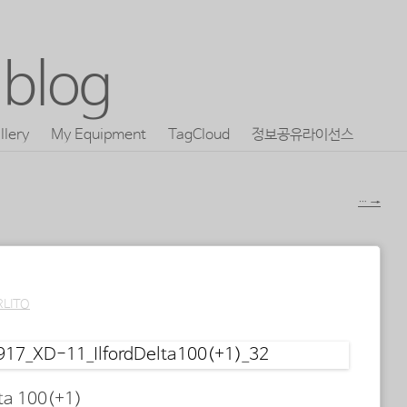
blog
llery
My Equipment
TagCloud
정보공유라이선스
…
→
RLITO
ta 100(+1)