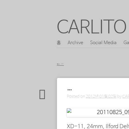
CARLITO 
콘
홈
Archive
Social Media
Ga
메인 메뉴
텐
츠
←
…
로
포스트 내비게이션
바
로
…
Posted on
2012년 01월 02일
by
CA
가
기
XD-11, 24mm, Ilford Del