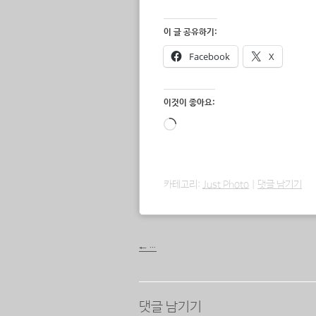
이 글 공유하기:
Facebook
X
이것이 좋아요:
로
드
중...
카테고리:
Just Photo
|
댓글 남기기
포스트 내비게이션
←
…
댓글 남기기