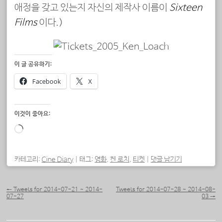
애정을 갖고 있는지 자신의 제작사 이름이
Sixteen
Films
이다.)
이 글 공유하기:
Facebook
X
이것이 좋아요:
로
드
중...
카테고리:
Cine Diary
|
태그:
영화
,
켄 로치
,
티켓
|
댓글 남기기
포스트 내비게이션
←
Tweets for 2014-07-21 ~ 2014-
Tweets for 2014-07-28 ~ 2014-08-
07-27
03
→