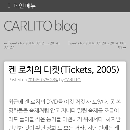
콘
메인 메뉴
텐
CARLITO blog
츠
로
바
←
Tweets for 2014-07-21 ~ 2014-
Tweets for 2014-07-28 ~ 2014-08-
07-27
03
→
포스트 내비게이션
로
가
켄 로치의 티켓(Tickets, 2005)
기
Posted on
2014년 07월 28일
by
CARLITO
최근에 켄 로치의 DVD를 이것 저것 사 모았다. 못 본
영화들을 숙제처럼 안고 지내다 밀린 숙제를 조금이
라도 풀어볼 작은 동기를 마련하기 위해서다. 하지만
만만한 것이 봤던 영화 또 보는 거라, 지난 번에는 레