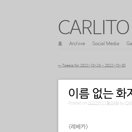
CARLITO 
콘
홈
Archive
Social Media
Ga
메인 메뉴
텐
츠
←
Tweets for 2022-10-24 ~ 2022-10-30
로
포스트 내비게이션
바
이름 없는 화
로
가
Posted on
2022년 11월 04일
by
CA
기
<레베카>