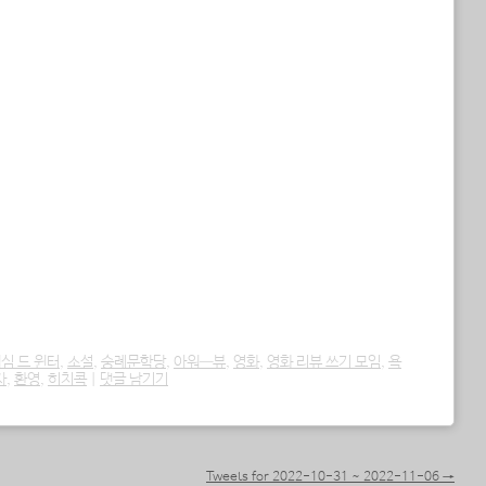
심 드 윈터
,
소설
,
숭례문학당
,
아워—뷰
,
영화
,
영화 리뷰 쓰기 모임
,
욕
자
,
환영
,
히치콕
|
댓글 남기기
Tweets for 2022-10-31 ~ 2022-11-06
→