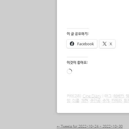
이 글 공유하기:
Facebook
X
이것이 좋아요:
로
드
중...
카테고리:
Cine Diary
|
태그:
레베카
,
맥
망
,
이름
,
재현
,
주인공
,
주체
,
카메라
,
화
포스트 내비게이션
←
Tweets for 2022-10-24 ~ 2022-10-30