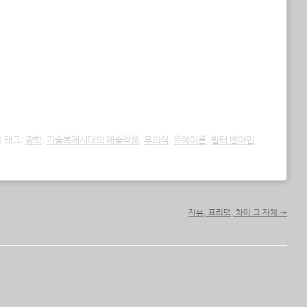
|
태그:
광학
,
기술복제시대의 예술작품
,
무의식
,
문예이론
,
발터 벤야민
,
자유, 프리덤, 차이 그 자체
→