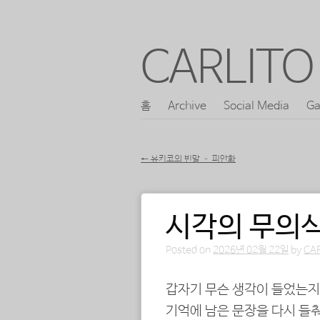
CARLITO 
콘
홈
Archive
Social Media
Ga
메인 메뉴
텐
츠
←
유키코의 빈말 – 피안화
로
포스트 내비게이션
바
시각의 무의식
로
가
Posted on
2026년 02월 22일
by
CA
기
갑자기 무슨 생각이 들었는
기억에 남은 문장을 다시 들춰