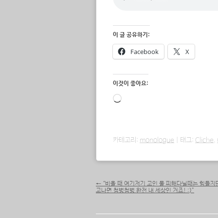
이 글 공유하기:
Facebook
X
이것이 좋아요:
로
드
중...
카테고리:
monologue
|
태그:
Cliche
,
포스트 내비게이션
←
“비올 때 여기저기 고인 물 피해다닐때는 힘들지
고나면 첨벙첨벙 완전 내 세상인 거죠! :)”