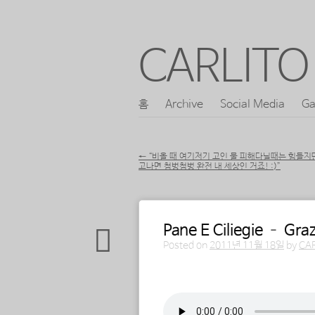
CARLITO 
콘
홈
Archive
Social Media
Ga
메인 메뉴
텐
츠
←
“비올 때 여기저기 고인 물 피해다닐때는 힘들지
고나면 첨벙첨벙 완전 내 세상인 거죠! :)”
로
포스트 내비게이션
바
로
Pane E Ciliegie – Graz
가
Posted on
2011년 11월 18일
by
CA
기