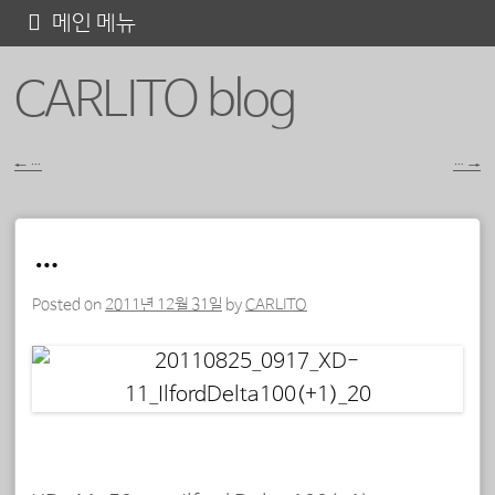
콘
메인 메뉴
텐
CARLITO blog
츠
로
바
←
…
…
→
포스트 내비게이션
로
가
…
기
Posted on
2011년 12월 31일
by
CARLITO