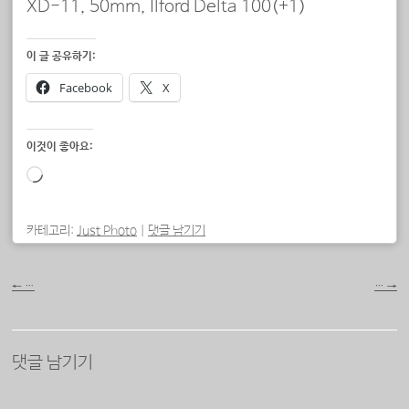
XD-11, 50mm, Ilford Delta 100(+1)
이 글 공유하기:
Facebook
X
이것이 좋아요:
로
드
중...
카테고리:
Just Photo
|
댓글 남기기
포스트 내비게이션
←
…
…
→
댓글 남기기