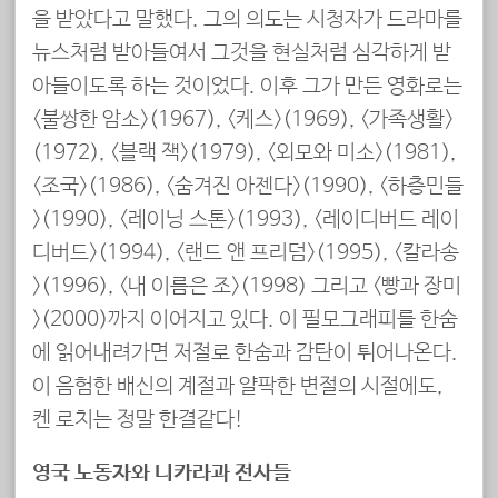
을 받았다고 말했다. 그의 의도는 시청자가 드라마를
뉴스처럼 받아들여서 그것을 현실처럼 심각하게 받
아들이도록 하는 것이었다. 이후 그가 만든 영화로는
<불쌍한 암소>(1967), <케스>(1969), <가족생활>
(1972), <블랙 잭>(1979), <외모와 미소>(1981),
<조국>(1986), <숨겨진 아젠다>(1990), <하층민들
>(1990), <레이닝 스톤>(1993), <레이디버드 레이
디버드>(1994), <랜드 앤 프리덤>(1995), <칼라송
>(1996), <내 이름은 조>(1998) 그리고 <빵과 장미
>(2000)까지 이어지고 있다. 이 필모그래피를 한숨
에 읽어내려가면 저절로 한숨과 감탄이 튀어나온다.
이 음험한 배신의 계절과 얄팍한 변절의 시절에도,
켄 로치는 정말 한결같다!
영국 노동자와 니카라과 전사들