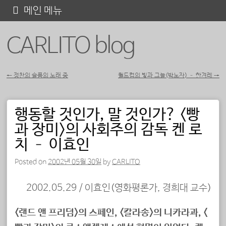
콘
메인 메뉴
텐
CARLITO blog
츠
로
바
←
정찬의 슬픔의 노래 중
월드컵의 빛과 그늘(박노자) – 한겨레
→
포스트 내비게이션
로
가
행동할 것인가, 말 것인가? <빵
기
과 장미>의 사회주의 감독 켄 로
치 – 이효인
Posted on
2002년 05월 30일
by
CARLITO
2002.05.29 / 이효인(영화평론가, 경희대 교수)
<랜드 앤 프리덤>의 스페인, <칼라송>의 니카라과, <