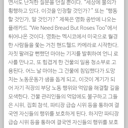
면서도 난처한 질문을 던질 뿐이다. “세상에 불의가
횡행하고 있다. 이것을 인정할 것인가?” 또는 “행동
할 것인가, 말 것인가?” 제목은 영화 종반에 나오는
플래카드 “We Need Bread But Roses Too”에서
튀어나온 것이다. 영화는 멕시코에서 미국으로 월경
한 사람들을 쫓는 거친 핸드헬드 카메라로 시작한다.
자칫 팔려갈 뻔했던 마야는 기지를 발휘하여 언니 로
사를 만나고, 또 힘겹게 한 건물의 일용 청소부로 고
용된다. 어느 날 마야는 그 건물에 침입했다가 도망
치는 노동운동가 샘을 돕게 되고, 이것이 계기가 되
어 자기 직장의 부당 노동 행위와 억압을 해결할 길을
모색한다. 건물 관리인들의 억압에도 불구하고 그들
은 시위, 집회 참석, 파티장 급습 시위 등을 통하여 결
국엔 자신들의 행위를 보호하게 된다. 하지만 파티장
급습 시위 등을 통하여 결국엔 자신들의 행위를 보호