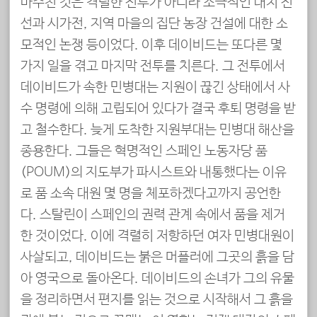
마주친 것은 격렬한 전투가 아니라 소극적인 대치 전
선과 시가전, 지역 마을의 집단 농장 건설에 대한 소
모적인 논쟁 등이었다. 이후 데이비드는 또다른 몇
가지 일을 겪고 마지막 전투를 치른다. 그 전투에서
데이비드가 속한 민병대는 지원이 끊긴 상태에서 사
수 명령에 의해 고립되어 있다가 결국 후퇴 명령을 받
고 철수한다. 늦게 도착한 지원부대는 민병대 해산을
종용한다. 그들은 혁명적인 스페인 노동자당 품
(POUM)의 지도부가 파시스트와 내통했다는 이유
로 품 소속 대원 몇 명을 체포하겠다고까지 공언한
다. 스탈린이 스페인의 권력 관계 속에서 품을 제거
한 것이었다. 이에 격렬히 저항하던 여자 민병대원이
사살되고, 데이비드는 붉은 머플러에 그곳의 흙을 담
아 영국으로 돌아온다. 데이비드의 손녀가 그의 유물
을 정리하면서 편지를 읽는 것으로 시작해서 그 흙을