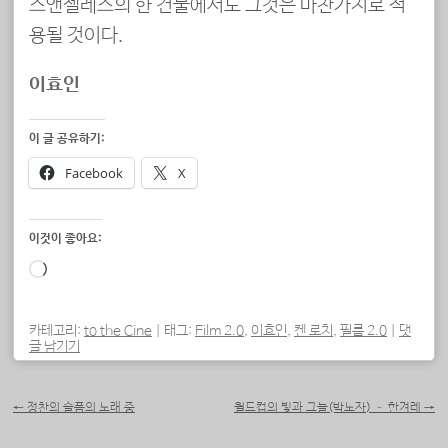
스앤젤레스의 한 건물에서도 그것은 마찬가지로 적
용될 것이다.
이효인
이 글 공유하기:
Facebook
X
이것이 좋아요:
로
드
중...
카테고리:
to the Cine
|
태그:
Film 2.0
,
이효인
,
켄 로치
,
필름 2.0
|
댓
글 남기기
포스트 내비게이션
←
정찬의 슬픔의 노래 중
월드컵의 빛과 그늘(박노자) – 한겨레
→