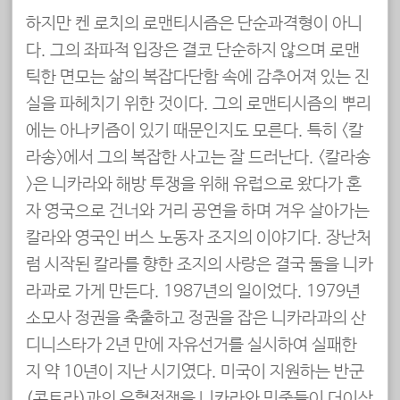
하지만 켄 로치의 로맨티시즘은 단순과격형이 아니
다. 그의 좌파적 입장은 결코 단순하지 않으며 로맨
틱한 면모는 삶의 복잡다단함 속에 감추어져 있는 진
실을 파헤치기 위한 것이다. 그의 로맨티시즘의 뿌리
에는 아나키즘이 있기 때문인지도 모른다. 특히 <칼
라송>에서 그의 복잡한 사고는 잘 드러난다. <칼라송
>은 니카라와 해방 투쟁을 위해 유럽으로 왔다가 혼
자 영국으로 건너와 거리 공연을 하며 겨우 살아가는
칼라와 영국인 버스 노동자 조지의 이야기다. 장난처
럼 시작된 칼라를 향한 조지의 사랑은 결국 둘을 니카
라과로 가게 만든다. 1987년의 일이었다. 1979년
소모사 정권을 축출하고 정권을 잡은 니카라과의 산
디니스타가 2년 만에 자유선거를 실시하여 실패한
지 약 10년이 지난 시기였다. 미국이 지원하는 반군
(콘트라)과의 유혈전쟁을 니카라와 민중들이 더이상