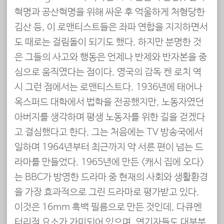
혁명과 공산혁명을 위해 싸운 후 억울하게 처형당한
김산 등, 이 로맨티스트들은 좌파 연합을 지지하면서
도 때로는 걸림돌이 되기도 했다. 하지만 분명한 것
은 그들의 사고와 행동은 언제나 반제와 반자본을 중
심으로 움직였다는 점이다. 영국의 감독 켄 로치 역
시 그런 점에서는 로맨티스트다. 1936년에 태어나
옥스퍼드 대학에서 법학을 전공했지만, 노동자였던
아버지를 생각하며 평생 노동자를 위한 길을 걷겠다
고 결심했다고 한다. 그는 처음에는 TV 방송국에서
일하며 1964년부터 최근까지 약 서른 편이 넘는 드
라마를 만들었다. 1965년에 만든 <캐시 집에 오다>
는 BBC가 방영한 드라마 중 현재의 사회와 생활환경
을 가장 효과적으로 그린 드라마로 평가받고 있다.
이것은 16mm 흑백 필름으로 만든 것인데, 다큐멘
터리적 요소가 가미되어 있으며, 연기자들도 대부분