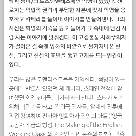
빵과 장미>의 로스앤젤레스에선 혁명이 있었다. 켄
로치는 억압적 권력과 부당한 자본에 맞서 혁명을 옹
호하고 카메라를 들이대 이야기를 만들어낸다. 그의
시선은 혁명의 거죽을 뚫고 들어가 그 속내에 담긴 사
람 사는 이야기에 맞춰진다. 이 고집불통 사회주의자
가 걸어온 길 속엔 영화의 바깥으로 불거져나온 현
실, 그리고 현실의 표면을 뚫고 고개를 드는 인간이
있다.
우리는 많은 로맨티스트들을 기억한다. 혁명이 있는
곳에는 반드시 있었던 체 게바라, 스페인 전쟁에 참
여했던 외인부대들, 니카라과의 산디니스타가 되기
위해 비행기를 타고 온 외국 전사들, 알제리 전투에
직접 참여하여 전사한 영화학자 집안의 아들(‘영국
노동자 계급의 형성 The Making of the English
Working Class’의 저자인 E.P. 톰슨의 친형), 민족