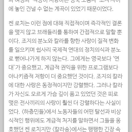
과 여성과 ‘적당히 저항하는 영국 노동자’ 조지 사이
에 놓인 건널 수 없는 계곡이 있었기 때문이었다.
켄 로치는 이런 점에 대해 직접적이며 즉각적인 결론
을 맺지 않고 브래들리를 통하여 간접적으로 말할 뿐
이다. 조지의 분노와 칼라를 향한 사랑이 질적 변화
를 일으키며 쉽사리 국제적 연대의 정치의식과 분노
로 뻗어나가게 하지 않는다. 그에게는 영국보다 ‘연
대’가 중요했고, 계급적 권익을 위한 프로그램보다
아나키즘적 저항이 더 중요했던 것이다. 조지의 칼라
에 대한 사랑은 동정적이지만 강렬했다. 그러나 칼라
가 자신도 모르게 가슴 깊이 품고 있었던 것은 피로
맺은 전사끼리의 사랑이 훨씬 더 강렬하다는 사실이
었다. <하층민들>에서 노동자들의 어떤 탈선과 비상
식적인 행위에도 계급적 처지를 말하면서 그들을 옹
호했던 켄 로치지만 <칼라송>에서는 팽팽한 긴장 속