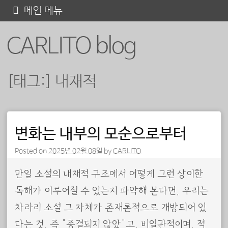
콘
메인 메뉴
텐
CARLITO blog
츠
로
바
[태그:]
내재적
로
가
기
포스트 내비게이션
변화는 내부의 모순으로부터
Posted on
2025년 02월 08일
by
CARLITO
만일 소설의 내재적 구조에서 어떻게 그런 상이한
독해가 이루어질 수 있는지 파악해 본다면, 우리는
차라리 소설 그 자체가 존재론적으로 개방되어 있
다는 것, 즉 “종결되지 않았”고, 비일관적이며, 적