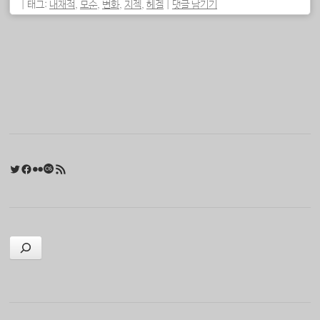
|
태그:
내재적
,
모순
,
변화
,
지젝
,
헤겔
|
댓글 남기기
포스트 내비게이션
Twitter
Facebook
Flickr
Last.fm
RSS 피드
검색