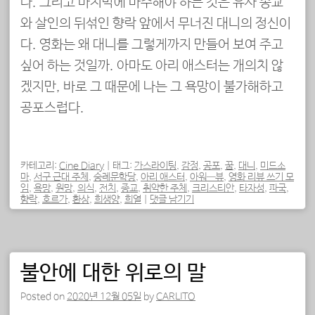
다. 그리고 마지막에 마주해야 하는 것은 유사 종교
와 살인의 뒤섞인 향락 앞에서 무너진 대니의 정신이
다. 영화는 왜 대니를 그렇게까지 만들어 보여 주고
싶어 하는 것일까. 아마도 아리 애스터는 개의치 않
겠지만, 바로 그 때문에 나는 그 욕망이 불가해하고
공포스럽다.
카테고리:
Cine Diary
|
태그:
가스라이팅
,
감정
,
공포
,
꿈
,
대니
,
미드소
마
,
서구 근대 주체
,
숭례문학당
,
아리 애스터
,
아워—뷰
,
영화 리뷰 쓰기 모
임
,
욕망
,
원망
,
의식
,
전치
,
종교
,
취약한 주체
,
크리스티안
,
타자성
,
파국
,
향락
,
호르가
,
환상
,
희생양
,
희열
|
댓글 남기기
불안에 대한 위로의 말
Posted on
2020년 12월 05일
by
CARLITO