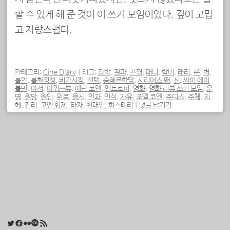
할 수 있게 해 준 것이 이 쓰기 모임이었다. 깊이 고맙
고 자랑스럽다.
카테고리:
Cine Diary
|
태그:
강박
,
결과
,
곤경
,
대니
,
랍비
,
래리
,
문
,
벽
,
불안
,
불확정성
,
비가시적
,
선택
,
숭례문학당
,
시리어스 맨
,
신
,
싸이 에이
블먼
,
아서
,
아워—뷰
,
에단 코엔
,
엔트로피
,
영화
,
영화 리뷰 쓰기 모임
,
운
명
,
원망
,
원인
,
위로
,
응시
,
인과
,
인식
,
자유
,
조엘 코엔
,
주디스
,
주체
,
지
혜
,
진리
,
코엔 형제
,
타자
,
현대인
,
히스테리
|
댓글 남기기
포스트 내비게이션
Twitter
Facebook
Flickr
Last.fm
RSS 피드