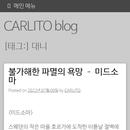
콘
메인 메뉴
텐
CARLITO blog
츠
로
바
[태그:]
대니
로
가
기
불가해한 파멸의 욕망 – 미드소
포스트 내비게이션
마
Posted on
2022년 07월 09일
by
CARLITO
<미드소마>
스웨덴의 작은 마을 호르가에 도착한 이튿날 절벽에