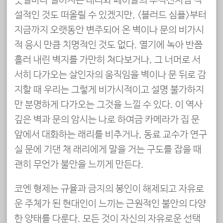
굣길마다 벌어지는 대니와 페이글의 추격전처럼 직
설적인 것도 떠올릴 수 있겠지만, <블러드 심플>부터
지금까지 오랫동안 변주되어 온 벽이나 문의 비가시
적 응시 만큼 치명적인 것도 없다. 열기에 녹아 반쯤
흘러 내린 벽지를 가만히 쳐다보거나, 그 너머로 서
서히 다가오는 살인자의 움직임을 벽이나 문 뒤로 감
지할 때 우리는 그렇게 비가시적이고 설명 불가하지
만 분명하게 다가오는 그것을 느낄 수 있다. 이 역사
깊은 벽과 문의 암시는 나로 하여금 카메라가 집 문
앞에서 대화하는 래리를 비추거나, 동료 교수가 연구
실 문에 기댄 채 래리에게 말을 거는 구도를 잡을 때
괜히 무언가 불안을 느끼게 만든다.
코엔 형제는 규율과 금지의 봉인이 해제되고 자유로
운 주체가 된 현대인이 느끼는 근원적인 불안의 다양
한 양태를 다룬다. 모든 것이 자신의 자유로운 선택