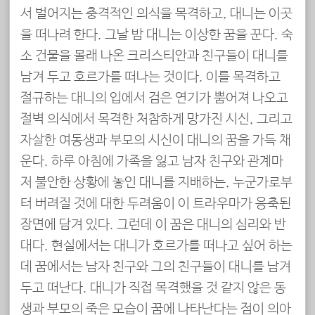
서 벌어지는 충격적인 의식을 목격하고, 대니는 이곳
을 떠나려 한다. 그날 밤 대니는 이상한 꿈을 꾼다. 숙
소 건물을 몰래 나온 크리스티안과 친구들이 대니를
남겨 두고 호르가를 떠나는 것이다. 이를 목격하고
절규하는 대니의 입에서 검은 연기가 뿜어져 나오고
절벽 의식에서 목격한 처참하게 망가진 시신, 그리고
자살한 여동생과 부모의 시신이 대니의 꿈을 가득 채
운다. 하루 아침에 가족을 잃고 남자 친구와 관계마
저 불안한 상황에 놓인 대니를 지배하는, 누군가로부
터 버려질 것에 대한 두려움이 이 트라우마가 응축된
장면에 담겨 있다. 그런데 이 꿈은 대니의 심리와 반
대다. 현실에서는 대니가 호르가를 떠나고 싶어 하는
데 꿈에서는 남자 친구와 그의 친구들이 대니를 남겨
두고 떠난다. 대니가 직접 목격했을 것 같지 않은 동
생과 부모의 죽은 모습이 꿈에 나타난다는 점이 의아