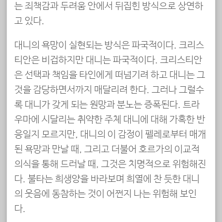
는 죄책감과 두려움 안에서 뒤집힌 방식으로 상연하
고 있다.
대니의 욕망이 실현되는 방식은 파국적이다. 크리스
티안은 비겁하지만 대니는 파국적이다. 크리스티안
은 선택과 책임을 타인에게 떠넘기려 하고 대니는 그
것을 감당하면서까지 매달리려 한다. 그러나 그럴수
록 대니가 갖게 되는 원망과 분노는 증폭된다. 트라
우마에 시달리는 취약한 주체 대니에 대해 가혹한 반
응일지 모르지만, 대니의 이 감정이 펠레로부터 매개
된 욕망과 만날 때, 그리고 더불어 호르가의 이교적
의식을 통해 드러날 때, 그것은 치명적으로 위험해진
다. 불타는 희생양을 바라보며 희열에 찬 듯한 대니
의 웃음에 동참하는 것이 어쩐지 나는 위험해 보인
다.