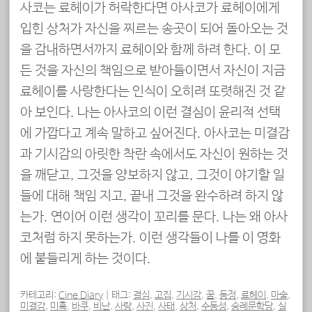
사코는 료헤이가 허락한다면 아사코가 료헤이에게
입힌 상처가 자신을 찌르는 송곳이 되어 돌아오는 것
을 감내하면서까지 료헤이와 함께 하려 한다. 이 모
든 것을 자신의 책임으로 받아들이면서 자신이 지금
료헤이를 사랑한다는 인식이 오히려 또렷해진 것 같
아 보인다. 나는 아사코의 이런 결심이 윤리적 선택
에 가깝다고 계속 말하고 싶어진다. 아사코는 미결감
과 기시감의 아릿한 착란 속에서도 자신이 원하는 것
을 깨닫고, 그것을 양보하지 않고, 그것이 야기할 일
들에 대해 책임 지고, 끝내 그것을 완수하려 하지 않
는가. 연이어 이런 생각이 꼬리를 문다. 나는 왜 아사
코처럼 하지 못하는가. 이런 생각들이 나를 이 영화
에 붙들리게 하는 것이다.
카테고리:
Cine Diary
|
태그:
결심
,
고집
,
기시감
,
꿈
,
동정
,
료헤이
,
마술
,
미결감
,
미혹
,
바쿠
,
비난
,
사랑
,
사진
,
사태
,
상처
,
수동성
,
숭례문학당
,
실