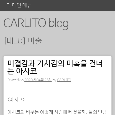
콘
메인 메뉴
텐
CARLITO blog
츠
로
바
[태그:]
마술
로
가
기
미결감과 기시감의 미혹을 건너
포스트 내비게이션
는 아사코
Posted on
2020년 04월 25일
by
CARLITO
<아사코>
아사코와 바쿠는 어떻게 사랑에 빠졌을까. 둘의 만남