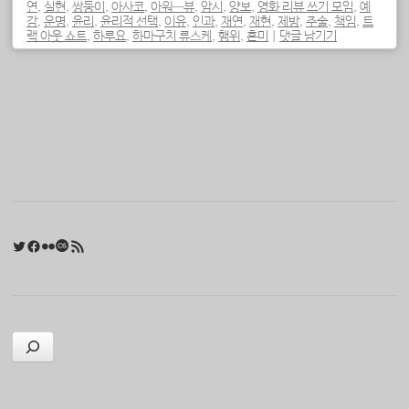
연
,
실현
,
쌍둥이
,
아사코
,
아워—뷰
,
암시
,
양보
,
영화 리뷰 쓰기 모임
,
예
감
,
운명
,
윤리
,
윤리적 선택
,
이유
,
인과
,
재연
,
재현
,
제방
,
주술
,
책임
,
트
랙 아웃 쇼트
,
하루요
,
하마구치 류스케
,
행위
,
혼미
|
댓글 남기기
포스트 내비게이션
Twitter
Facebook
Flickr
Last.fm
RSS 피드
검색