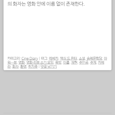
의 화자는 영화 안에 이름 없이 존재한다.
카테고리:
Cine Diary
|
태그:
레베카
,
맥심 드 윈터
,
소설
,
숭례문학당
,
아
워—뷰
,
영화
,
영화 리뷰 쓰기 모임
,
욕망
,
이름
,
재현
,
주인공
,
주체
,
카메
라
,
화자
,
환영
,
히치콕
|
댓글 남기기
포스트 내비게이션