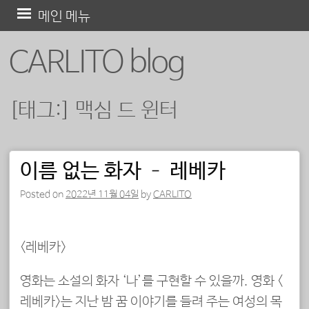
콘
메인 메뉴
텐
CARLITO blog
츠
로
바
[태그:]
맥심 드 윈터
로
가
기
이름 없는 화자 – 레베카
포스트 내비게이션
Posted on
2022년 11월 04일
by
CARLITO
<레베카>
영화는 소설의 화자 ‘나’를 구현할 수 있을까. 영화 <
레베카>는 지난 밤 꿈 이야기를 들려 주는 여성의 목