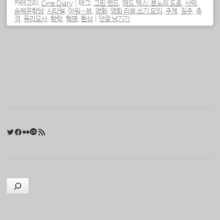
카테고리:
Cine Diary
|
태그:
그린 랜드
,
매드 맥스: 분노의 도로
,
사막
,
숭례문학당
,
시타델
,
아워—뷰
,
영화
,
영화 리뷰 쓰기 모임
,
주체
,
질주
,
추
격
,
퓨리오사
,
향락
,
혁명
,
환상
|
댓글 남기기
포스트 내비게이션
Twitter
Facebook
Flickr
Last.fm
RSS 피드
검색