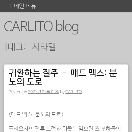
콘
메인 메뉴
텐
CARLITO blog
츠
로
바
[태그:]
시타델
로
가
기
귀환하는 질주 – 매드 맥스: 분
포스트 내비게이션
노의 도로
Posted on
2023년 03월 03일
by
CARLITO
<매드 맥스: 분노의 도로>
퓨리오사의 전투 트럭과 뒤쫓는 임모탄 조 부하들의