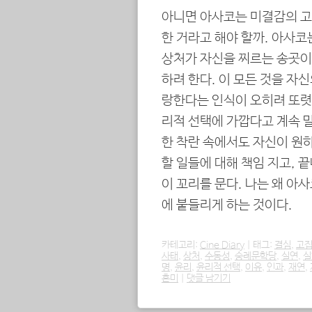
아니면 아사코는 미결감의 고
한 거라고 해야 할까. 아사
상처가 자신을 찌르는 송곳이
하려 한다. 이 모든 것을 자
랑한다는 인식이 오히려 또렷해
리적 선택에 가깝다고 계속 
한 착란 속에서도 자신이 원하
할 일들에 대해 책임 지고, 
이 꼬리를 문다. 나는 왜 아
에 붙들리게 하는 것이다.
카테고리:
Cine Diary
|
태그:
결심
,
고
사태
,
상처
,
수동성
,
숭례문학당
,
실연
,
실
명
,
윤리
,
윤리적 선택
,
이유
,
인과
,
재연
,
혼미
|
댓글 남기기