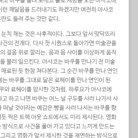
윽고 바쿠를 돌려 보내고 홀로 제방을 오른 아사코에
 이런 깨달음을 드러내기도 하겠지만 여전히 아사코
란도 들려 주는 것만 같다.
 눈치 채는 것은 사후적이다. 그보다 앞서 맞닥뜨리
사건의 전개다. 다시 첫 시퀀스로 돌아가면 미술관을
 걸음 위로 깔리는, 음과 음 사이를 이상하게 움직
을 불러 일으킨다. 아사코는 바쿠를 만나기 전 미술
매료된 듯 한참 쳐다본다. 그 순간 바쿠를 만나 연인
후에는 바쿠를 그대로 닮은 료헤이를 만나 연인이 된
바쿠와 료헤이를 암시한 것처럼. 하루요가 아사코에
”라고 하고 나면 바쿠는 어느 날 구두를 사러 나가서 사
 떠날 것이라는 예감은 빵을 사러 나서는 바쿠를 향
듯 찍은 트랙 아웃 쇼트에서도 미리 제시된다. 영화
는 방식으로 사건을 풀어 가고 있다고 느끼게 만드는
. 그리고 영화가 앞서 제시한 것을 재연하는 방식으로