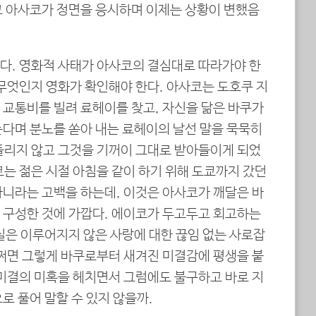
고 아사코가 정면을 응시하며 이제는 상황이 변했음
다. 영화적 사태가 아사코의 결심대로 따라가야 한
 무엇인지 영화가 확인해야 한다. 아사코는 도호쿠 지
 교통비를 빌려 료헤이를 찾고, 자신을 닮은 바쿠가
는다며 분노를 쏟아 내는 료헤이의 날선 말을 묵묵히
들리지 않고 그것을 기꺼이 그대로 받아들이게 되었
는 젊은 시절 아침을 같이 하기 위해 도쿄까지 갔던
아니라는 고백을 하는데, 이것은 아사코가 깨달은 바
 구성한 것에 가깝다. 에이코가 두고두고 회고하는
실은 이루어지지 않은 사랑에 대한 끊임 없는 사로잡
어쩌면 그렇게 바쿠로부터 새겨진 미결감에 평생을 붙
 미결의 미혹을 헤치면서 그럼에도 불구하고 바로 지
로 풀어 말할 수 있지 않을까.