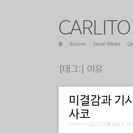
CARLITO 
콘
홈
Archive
Social Media
Ga
메인 메뉴
텐
츠
[태그:]
이유
로
바
로
미결감과 기시
포스트 내비게이션
가
기
사코
Posted on
2020년 04월 25일
by
CA