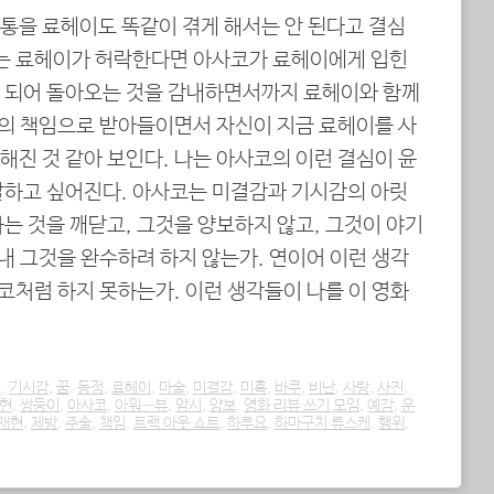
통을 료헤이도 똑같이 겪게 해서는 안 된다고 결심
코는 료헤이가 허락한다면 아사코가 료헤이에게 입힌
 되어 돌아오는 것을 감내하면서까지 료헤이와 함께
신의 책임으로 받아들이면서 자신이 지금 료헤이를 사
진 것 같아 보인다. 나는 아사코의 이런 결심이 윤
말하고 싶어진다. 아사코는 미결감과 기시감의 아릿
는 것을 깨닫고, 그것을 양보하지 않고, 그것이 야기
끝내 그것을 완수하려 하지 않는가. 연이어 이런 생각
사코처럼 하지 못하는가. 이런 생각들이 나를 이 영화
집
,
기시감
,
꿈
,
동정
,
료헤이
,
마술
,
미결감
,
미혹
,
바쿠
,
비난
,
사랑
,
사진
,
현
,
쌍둥이
,
아사코
,
아워—뷰
,
암시
,
양보
,
영화 리뷰 쓰기 모임
,
예감
,
운
재현
,
제방
,
주술
,
책임
,
트랙 아웃 쇼트
,
하루요
,
하마구치 류스케
,
행위
,