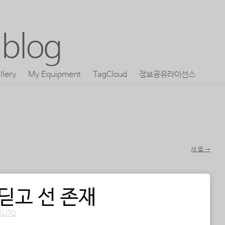
blog
llery
My Equipment
TagCloud
정보공유라이선스
새 글
→
 딛고 선 존재
RLITO