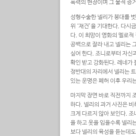
폭력의 현장이며 그 물적 증거
성형수술한 넬리가 붕대를 벗
위 ‘재건’을 기대한다. 다시
다. 이 희망이 영화의 멜로적
공백으로 잘라 내고 넬리는 그
싶어 한다. 조니로부터 자신과
확인 받고 강화된다. 레네가
정반대의 자리에서 넬리는 트
있는 운명은 폐허 이후 우리는
마지막 장면 바로 직전까지 조
하다. 넬리의 과거 사진은 비
크게 다르지 않아 보인다. 
을 하고 옷을 입을수록 넬리는
보다 넬리의 육성을 듣는데도,