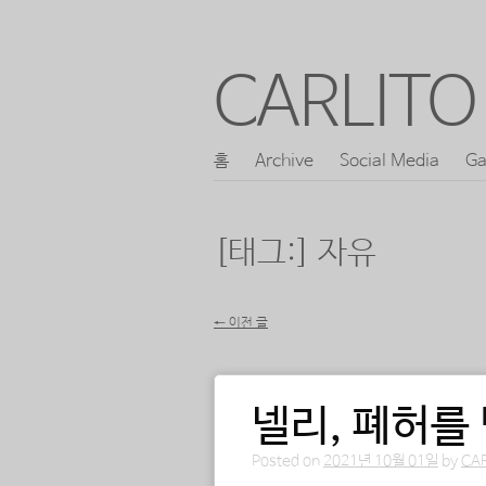
CARLITO 
콘
홈
Archive
Social Media
Ga
메인 메뉴
텐
츠
[태그:]
자유
로
바
←
이전 글
로
포스트 내비게이션
가
기
넬리, 폐허를
Posted on
2021년 10월 01일
by
CA