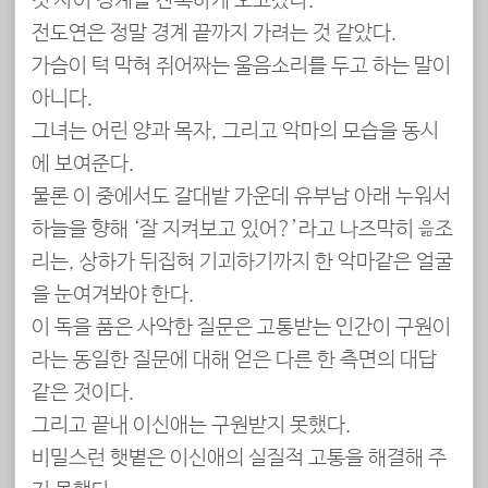
것 사이 경계를 잔혹하게 오고갔다.
전도연은 정말 경계 끝까지 가려는 것 같았다.
가슴이 턱 막혀 쥐어짜는 울음소리를 두고 하는 말이
아니다.
그녀는 어린 양과 목자, 그리고 악마의 모습을 동시
에 보여준다.
물론 이 중에서도 갈대밭 가운데 유부남 아래 누워서
하늘을 향해 ‘잘 지켜보고 있어?’라고 나즈막히 읆조
리는, 상하가 뒤집혀 기괴하기까지 한 악마같은 얼굴
을 눈여겨봐야 한다.
이 독을 품은 사악한 질문은 고통받는 인간이 구원이
라는 동일한 질문에 대해 얻은 다른 한 측면의 대답
같은 것이다.
그리고 끝내 이신애는 구원받지 못했다.
비밀스런 햇볕은 이신애의 실질적 고통을 해결해 주