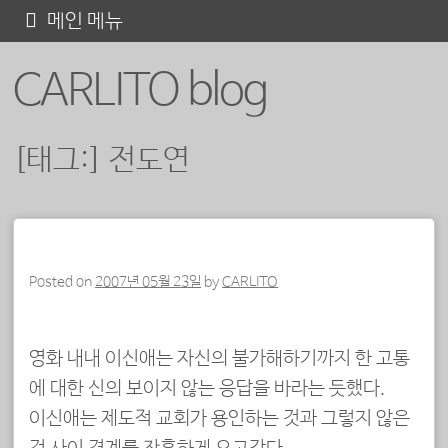
콘
메인 메뉴
텐
CARLITO blog
츠
로
바
[태그:]
전도연
로
가
기
포스트 내비게이션
Posted on
2007년 05월 23일
by
CARLITO
영화 내내 이신애는 자신의 불가해하기까지 한 고통
에 대한 신의 보이지 않는 응답을 바라는 듯했다.
이신애는 제도적 교회가 용인하는 것과 그렇지 않은