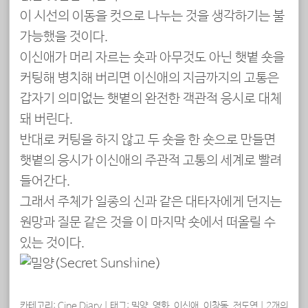
이 시선의 이동을 컷으로 나누는 것을 생각하기는 불
가능했을 것이다.
이신애가 머리 자르는 숏과 아무것도 아닌 햇볕 숏을
커팅해 병치해 버리면 이신애의 지금까지의 고통은
갑자기 의미없는 햇볕의 완전한 객관적 응시로 대체
돼 버린다.
반대로 커팅을 하지 않고 두 숏을 한 숏으로 만들면
햇볕의 응시가 이신애의 주관적 고통의 세계로 빨려
들어간다.
그래서 주체가 일종의 신과 같은 대타자에게 던지는
원망과 질문 같은 것을 이 마지막 숏에서 떠올릴 수
있는 것이다.
카테고리:
Cine Diary
|
태그:
밀양
,
영화
,
이신애
,
이창동
,
전도연
|
2개의