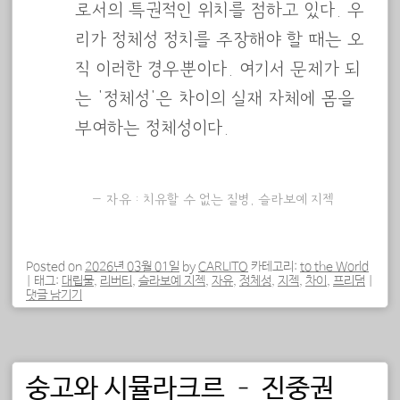
로서의 특권적인 위치를 점하고 있다. 우
리가 정체성 정치를 주장해야 할 때는 오
직 이러한 경우뿐이다. 여기서 문제가 되
는 ‘정체성’은 차이의 실재 자체에 몸을
부여하는 정체성이다.
자유 : 치유할 수 없는 질병, 슬라보예 지젝
Posted on
2026년 03월 01일
by
CARLITO
카테고리:
to the World
|
태그:
대립물
,
리버티
,
슬라보예 지젝
,
자유
,
정체성
,
지젝
,
차이
,
프리덤
|
댓글 남기기
숭고와 시뮬라크르 – 진중권