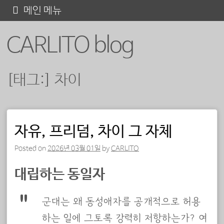
콘
메인 메뉴
텐
CARLITO blog
츠
로
바
[태그:]
차이
로
가
기
포스트 내비게이션
자유, 프리덤, 차이 그 자체
Posted on
2026년 03월 01일
by
CARLITO
대립하는 동일자
군대는 왜 동성애자를 공개적으로 허용
하는 일에 그토록 강력히 저항하는가? 여