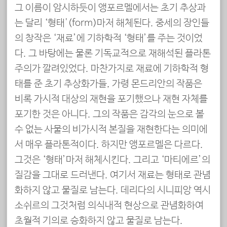
그 이름이 암시하듯이 앵포르멜에서는 초기 추상과
는 달리 ‘형태'(form)마저 해체된다. 중세의 장인들
의 창작은 ‘재료’에 기하학적 ‘형태’를 주는 것이었
다. 그 바탕에는 물론 기독교적으로 재해석된 플라톤
주의가 깔려있었다. 마찬가지로 재료에 기하학적 형
태를 준 초기 추상화가들, 가령 몬드리안의 작품은
비록 가시적 대상의 재현을 포기했으나 재현 자체를
포기한 것은 아니다. 그의 작품은 감각의 눈으로 볼
수 없는 사물의 비가시적 본질을 재현한다는 의미에
서 매우 플라톤적이다. 하지만 앵포르멜은 다르다.
그것은 ‘형태’마저 해체시킨다. 그리고 ‘마티에르’의
질감을 그대로 드러낸다. 여기서 재료는 형태로 관념
화하지 않고 물질로 남는다. 데리다의 시니피앙 역시
소쉬르의 그것처럼 의식내적 현상으로 관념화하여
초월적 기의로 승화하지 않고 물질로 남는다.