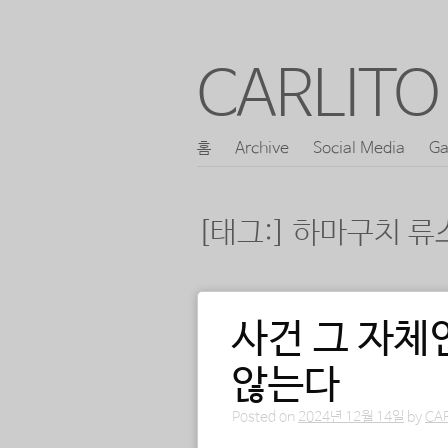
CARLITO 
콘
홈
Archive
Social Media
Ga
메인 메뉴
텐
츠
[태그:]
하마구치 류
로
바
로
사건 그 자체
포스트 내비게이션
가
기
않는다
Posted on
2024년 12월 14일
by
CA