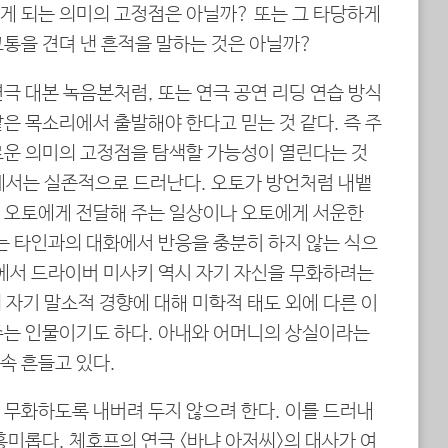
게 되는 의미의 고정점은 아닐까? 또는 그 타당하게
고통을 견뎌 낸 흔적을 말하는 것은 아닐까?
극 대본 녹음본처럼, 또는 연극 공연 리딩 연습 방식
은 목소리에서 출발해야 한다고 믿는 것 같다. 즉 주
로운 의미의 고정점을 탐색할 가능성이 열린다는 것
게서는 실존적으로 드러난다. 오토가 방언처럼 내뱉
 오토에게 전달해 주는 일상이나 오토에게 서운한
는 타인과의 대화에서 반응을 충분히 하지 않는 식으
미에서 드라이버 미사키 역시 자기 자신을 무화하려는
자기 말소적 경향에 대해 미학적 태도 외에 다른 이
주는 인물이기도 하다. 아내와 어머니의 상실이라는
속 흔들고 있다.
 무화하도록 내버려 두지 않으려 한다. 이를 드러내
흥미롭다. 체호프의 연극 <바냐 아저씨>의 대사가 여