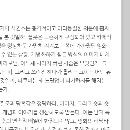
마지막 시퀀스는 충격적이고 어리둥절한 의문에 휩싸
을 본 것일까. 플롯은 느슨하게 구성되어 있고 카메라
경을 명상하듯 가만히 지켜보는 쪽에 가까웠던 영화
수 없는 상황, 개념화하기 힘든 방식의 이미지 배치
바라보던, 어느새 사라져 버린 사슴은 무엇인가. 그
는 피, 그리고 쓰러진 하나가 흘리는 코피는 어떤 유
것일까. 타쿠미는 왜 느닷없이 타카하시를 해치는
는가.
질문과 당혹감은 정당하다. 이미지, 그리고 숏과 숏
 개념과 이야기를 생산하도록 만든다. 이는 단지 독
 숏의 연속적 배열에 한정되지 않고, 영화의 러닝타
된 시공간에서 우리가 본 것과 보지 못한 것까지 아우