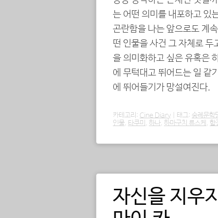
종종 망각하는 존재인 것일까
는 어떤 의미를 내포하고 있
곤란함을 나는 앞으로도 계속 
떤 인물을 사건 그 자체로 두
을 의미화하고 싶은 유혹은 하
에 무턱대고 뛰어드는 일 같기
에 뛰어들기가 망설여진다.
카테고리:
Cine Diary
|
태그:
숭례문학
인물
,
타쿠미
,
하나
,
하마구치 류스케
,
함
자신을 지우지