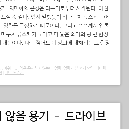
. 그리고 그런 타쿠미로 인해 촉발된 마지막 시퀀스
는가. 의미화의 곤경은 타쿠미로부터 시작된다. 이런
느낄 것 같다. 앞서 말했듯이 하마구치 류스케는 어
고 영화를 구성하기 때문이다. 그리고 수수께끼 인물
마구치 류스케가 노리고 파 놓은 의미의 텅 빈 함정
 때문이다. 나는 적어도 이 영화에 대해서는 그 함정
당
,
아워—뷰
,
악은 존재하지 않는다
,
영화
,
영화 리뷰 쓰기 모임
,
의미화
,
정
|
댓글 남기기
 않을 용기 – 드라이브