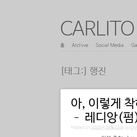
CARLITO 
콘
홈
Archive
Social Media
Ga
메인 메뉴
텐
츠
[태그:]
행진
로
바
로
아, 이렇게 
포스트 내비게이션
가
기
– 레디앙(펌
Posted on
2008년 06월 03일
by
CA