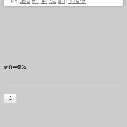
|
태그:
내재적
,
모순
,
변화
,
지젝
,
헤겔
|
댓글 남기기
포스트 내비게이션
Twitter
Facebook
Flickr
Last.fm
RSS 피드
검색