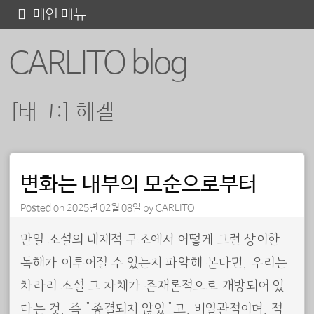
콘
메인 메뉴
텐
CARLITO blog
츠
로
바
[태그:]
헤겔
로
가
기
포스트 내비게이션
변화는 내부의 모순으로부터
Posted on
2025년 02월 08일
by
CARLITO
만일 소설의 내재적 구조에서 어떻게 그런 상이한
독해가 이루어질 수 있는지 파악해 본다면, 우리는
차라리 소설 그 자체가 존재론적으로 개방되어 있
다는 것, 즉 “종결되지 않았”고, 비일관적이며, 적