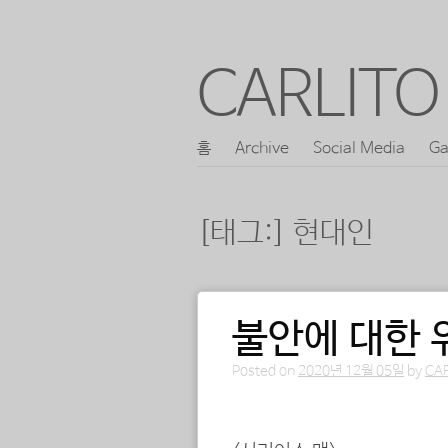
CARLITO 
콘
홈
Archive
Social Media
Ga
메인 메뉴
텐
츠
[태그:]
현대인
로
바
로
불안에 대한 
포스트 내비게이션
가
기
Posted on
2020년 12월 05일
by
CA