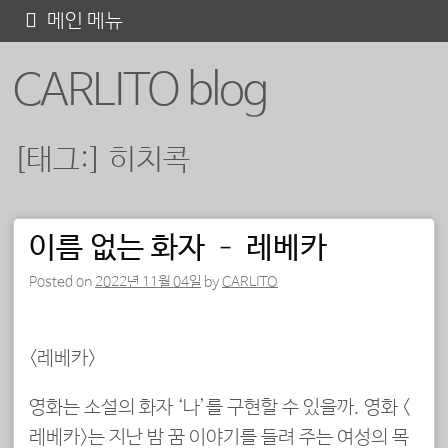
콘
메인 메뉴
텐
CARLITO blog
츠
로
바
[태그:]
히치콕
로
가
기
이름 없는 화자 – 레베카
포스트 내비게이션
Posted on
2022년 11월 04일
by
CARLITO
<레베카>
영화는 소설의 화자 ‘나’를 구현할 수 있을까. 영화 <
레베카>는 지난 밤 꿈 이야기를 들려 주는 여성의 목