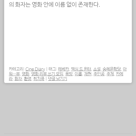
의 화자는 영화 안에 이름 없이 존재한다.
카테고리:
Cine Diary
|
태그:
레베카
,
맥심 드 윈터
,
소설
,
숭례문학당
,
아
워—뷰
,
영화
,
영화 리뷰 쓰기 모임
,
욕망
,
이름
,
재현
,
주인공
,
주체
,
카메
라
,
화자
,
환영
,
히치콕
|
댓글 남기기
포스트 내비게이션