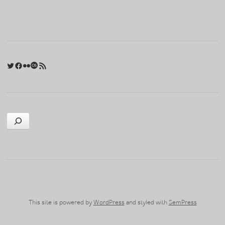
포스트 내비게이션
Twitter
Facebook
Flickr
Last.fm
RSS 피드
검색
This site is powered by
WordPress
and styled with
SemPress