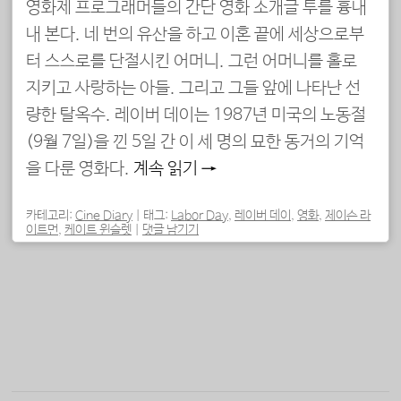
영화제 프로그래머들의 간단 영화 소개글 투를 흉내
내 본다. 네 번의 유산을 하고 이혼 끝에 세상으로부
터 스스로를 단절시킨 어머니. 그런 어머니를 홀로
지키고 사랑하는 아들. 그리고 그들 앞에 나타난 선
량한 탈옥수. 레이버 데이는 1987년 미국의 노동절
(9월 7일)을 낀 5일 간 이 세 명의 묘한 동거의 기억
을 다룬 영화다.
계속 읽기
→
카테고리:
Cine Diary
|
태그:
Labor Day
,
레이버 데이
,
영화
,
제이슨 라
이트먼
,
케이트 윈슬렛
|
댓글 남기기
포스트 내비게이션