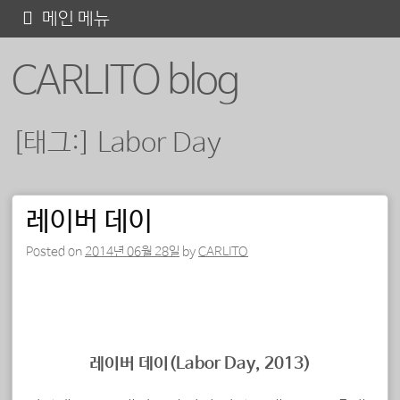
콘
메인 메뉴
텐
CARLITO blog
츠
로
바
[태그:]
Labor Day
로
가
기
레이버 데이
포스트 내비게이션
Posted on
2014년 06월 28일
by
CARLITO
레이버 데이(Labor Day, 2013)