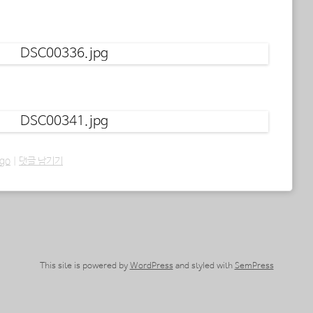
rgo
|
댓글 남기기
This site is powered by
WordPress
and styled with
SemPress