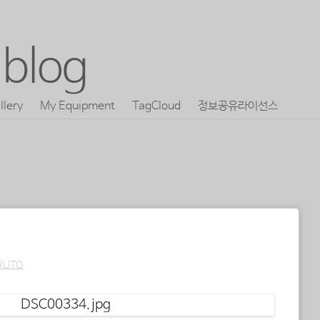
blog
llery
My Equipment
TagCloud
정보공유라이선스
RLITO