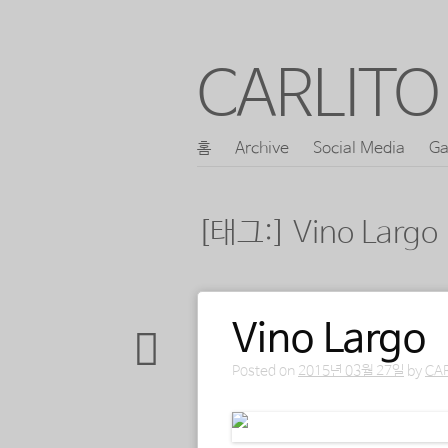
CARLITO 
콘
홈
Archive
Social Media
Ga
메인 메뉴
텐
츠
[태그:]
Vino Largo
로
바
로
Vino Largo
포스트 내비게이션
가
기
Posted on
2015년 03월 27일
by
CA