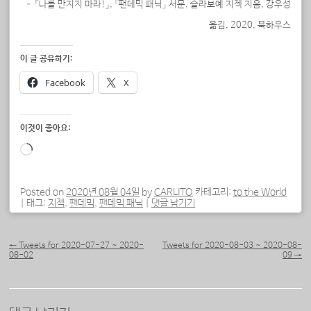
– 「나를 만지지 마라!」, 『팬데믹 패닉』 서문, 슬라보예 지젝 지음, 강우성
옮김, 2020, 북하우스
이 글 공유하기:
Facebook
X
이것이 좋아요:
로
드
중...
Posted on
2020년 08월 04일
by
CARLITO
카테고리:
to the World
|
태그:
지젝
,
팬데믹
,
팬데믹 패닉
|
댓글 남기기
포스트 내비게이션
←
Tweets for 2020-07-27 ~ 2020-
Tweets for 2020-08-03 ~ 2020-08-
08-02
09
→