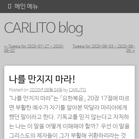
콘
메인 메뉴
텐
CARLITO blog
츠
로
바
←
Tweets for 2020-07-27 ~ 2020-
Tweets for 2020-08-03 ~ 2020-08-
08-02
09
→
포스트 내비게이션
로
가
기
나를 만지지 마라!
Posted on
2020년 08월 04일
by
CARLITO
“나를 만지지 마라”는 「요한복음」 20장 17절에 따르
면 부활한 예수가 자기를 알아본 막달라 마리아에게
했던 말이라고 한다. 기독교를 믿지 않는다고 자처하
는 나는 이 말을 어떻게 이해해야 할까? 우선 이 말을
그리스도의 제자들이 그가 부활해 귀환하리라는 것