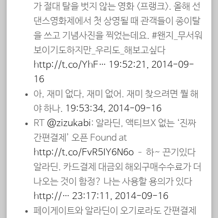
가 절대 탈을 벗지 않는 영화 <프랭크>. 올해 선
댄스영화제에서 첫 상영될 때 관객들이 종이탈
을 쓰고 기념사진을 찍었는데요. #왠지_무서워
보이기도하지만_우리도_해보고싶다
http://t.co/YhF…
19:52:21, 2014-09-
16
아, 재미 없다, 재미 없어. 재미 찾으려면 뭘 해
야 하나.
19:53:34, 2014-09-16
RT
@zizukabi
: 알라딘, 액티브X 없는 ‘진짜
간편결제’ 오픈 Found at
http://t.co/FvR5IY6N6o
– 하~ 끈기있다
알라딘. 카드결제 대금외 해외구매수수료가 더
나오는 것이 함정? 나는 사용할 용의가 있다
http://…
23:17:11, 2014-09-16
페이게이트와 알라딘이 오기로라도 간편결제