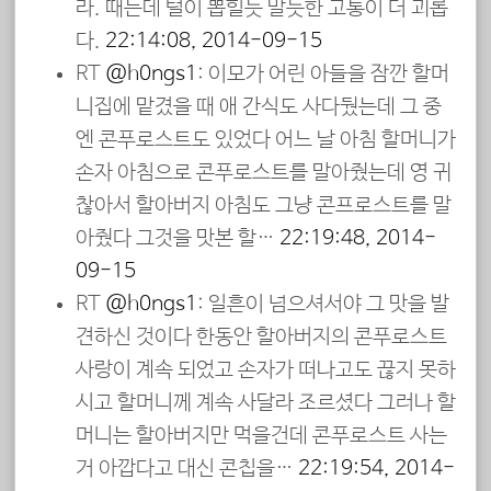
라. 때는데 털이 뽑힐듯 말듯한 고통이 더 괴롭
다.
22:14:08, 2014-09-15
RT
@h0ngs1
: 이모가 어린 아들을 잠깐 할머
니집에 맡겼을 때 애 간식도 사다뒀는데 그 중
엔 콘푸로스트도 있었다 어느 날 아침 할머니가
손자 아침으로 콘푸로스트를 말아줬는데 영 귀
찮아서 할아버지 아침도 그냥 콘프로스트를 말
아줬다 그것을 맛본 할…
22:19:48, 2014-
09-15
RT
@h0ngs1
: 일흔이 넘으셔서야 그 맛을 발
견하신 것이다 한동안 할아버지의 콘푸로스트
사랑이 계속 되었고 손자가 떠나고도 끊지 못하
시고 할머니께 계속 사달라 조르셨다 그러나 할
머니는 할아버지만 먹을건데 콘푸로스트 사는
거 아깝다고 대신 콘칩을…
22:19:54, 2014-