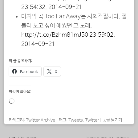
23:54:32, 2014-09-21
마지막 곡 Too Far Away는 시의적절하다. 잘
불러 보고 싶어 애썼던 그 노래.
http://t.co/Bzhm81mJ50
23:59:02,
2014-09-21
이 글 공유하기:
Facebook
X
이것이 좋아요:
로
드
중...
카테고리:
Twitter Archive
|
태그:
Tweets
,
Twitter
|
댓글 남기기
포스트 내비게이션