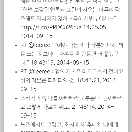
세훈 판결 비판한 김동진 부장 글 삭제 잘못” /
“헌법 보장된 언론과 표현의 자유는 아무리 강
조해도 지나치지 않아…특히 사법부에서는”
http://t.co/PPDCu26rkX
14:25:05,
2014-09-15
RT
@leereel
: “얘야 나는 네가 자본에 대해 책
을 쓰는 것보다는 자본을 좀 만들면 더 좋겠구
나.”
18:43:19, 2014-09-15
RT
@leereel
: 앞의 자본은 마르크스의 것이고
뒤의 자본은 피케티의 것.
18:43:21, 2014-
09-15
조카가 계속 나를 아빠빠라고 부른다. 큰아빠라
고 그렇게 가르쳐 줘도.
21:48:14, 2014-
09-15
노조에서도 그렇고, 회사에서”후배인 너에게