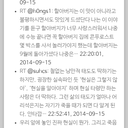
09-15
RT
@h0ngs1
: 할아버지는 이 맛이 아니라고
불평하시면서도 맛있게 드셨단다 나는 이 이야
기를 듣구 할아버지가 너무 사랑스러워서 나중
에 수능 끝나면 꼭 할아버지 집에 콘푸로스트
몇 박스를 사서 놀러가야지 했는데 할아버지는
9월에 돌아가셨다 나중은…
22:20:01,
2014-09-15
RT
@suhcs
: 철없는 낭만적 태도도 딱하기는
하지만, 굉장한 실속파인 듯 ‘현실은 그렇지 않
아’, ‘현실을 알아야지’ 하며 현실 타령만 하는
사람은 더 딱하다. 그런 삶의 태도가 얼마나 어
리석은지는 자기가 죽을 때가 되면 다 알게 된
다. 안타깝…
22:52:41, 2014-09-15
우리 앞에 놓인 진짜 현실이 뭔가. 그리고 죽음