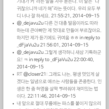
기대가 커”라는 말을 자주 듣는다. 이 말은 “나
귀찮으니까 네가 해”라는 뜻이다. 우리 모두 부
디 너나 잘 하세요.
21:55:21, 2014-09-15
@_dejavu2u
다른 건 대충 발음이라도 따라
하는데 큰아빠만 제 멋대로 만들어 부르잖아요.
하지만 제가 듣기에도 귀여움 ㅎㅎ
in reply to
_dEjaVu2u
21:56:01, 2014-09-15
@_dejavu2u
그렇게 생각하니 새삼 기특하군
요! ㅋ
in reply to _dEjaVu2u
22:00:40,
2014-09-15
RT
@closer21
: 그래도 나는, 평생 멋있게 살
겠다는 일념으로 애쓰는 사람들을 존중한다. 인
생은 한 줌 허영을 살짝 뿌려줘야 재미있는 법
이다.
22:11:46, 2014-09-15
내 앞으로 절대 무릎에는 파스를 붙이지 않으리