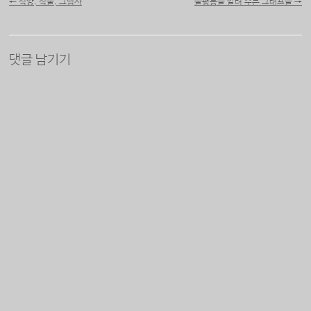
←
석양, 식물, 그림자
불평등을 알려 주는 그래프들
→
댓글 남기기