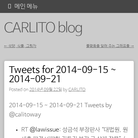
콘
메인 메뉴
텐
CARLITO blog
츠
로
바
←
석양, 식물, 그림자
불평등을 알려 주는 그래프들
→
포스트 내비게이션
로
가
Tweets for 2014-09-15 ~
기
2014-09-21
Posted on
2014년 09월 22일
by
CARLITO
2014-09-15 ~ 2014-09-21 Tweets by
@calitoway
RT
@lawissue
: 성금석 부장판사 “대법원, 원