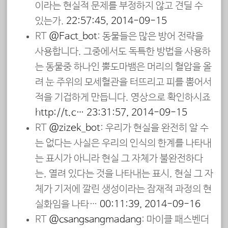
이라는 현실적 문제를 부정하지 않고 견딜 수
있는가.
22:57:45, 2014-09-15
RT
@Fact_bot
: 동물들은 많은 방어 전략을
사용합니다. 그중에서도 독특한 방법을 사용하
는 동물중 하나인 뿔도마뱀은 머리의 혈압을 올
려 눈 주위의 모세혈관을 터뜨리고 피를 뿜어서
적을 기겁하게 만듭니다. 영상으로 확인하시죠
http://t.c…
23:31:57, 2014-09-15
RT
@zizek_bot
: 우리가 현실을 완전히 알 수
는 없다는 사실은 우리의 인식의 한계를 나타내
는 표시가 아니라 현실 그 자체가 불완전하다
는, 열려 있다는 것을 나타내는 표시, 현실 그 자
체가 기저에 깔린 생성이라는 잠재적 과정의 현
실화임을 나타…
00:11:39, 2014-09-16
RT
@csangsangmadang
: 마이클 패스벤더