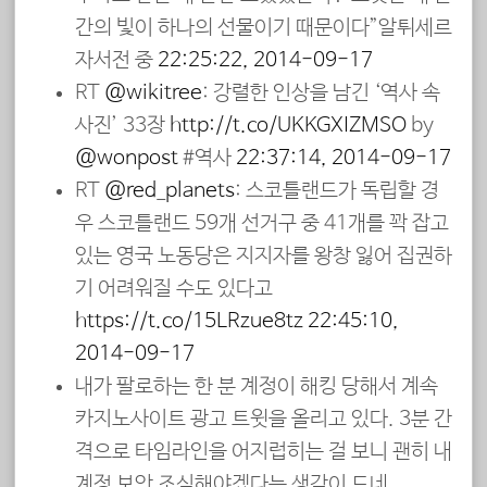
간의 빛이 하나의 선물이기 때문이다”알튀세르
자서전 중
22:25:22, 2014-09-17
RT
@wikitree
: 강렬한 인상을 남긴 ‘역사 속
사진’ 33장
http://t.co/UKKGXIZMSO
by
@wonpost
#역사
22:37:14, 2014-09-17
RT
@red_planets
: 스코틀랜드가 독립할 경
우 스코틀랜드 59개 선거구 중 41개를 꽉 잡고
있는 영국 노동당은 지지자를 왕창 잃어 집권하
기 어려워질 수도 있다고
https://t.co/15LRzue8tz
22:45:10,
2014-09-17
내가 팔로하는 한 분 계정이 해킹 당해서 계속
카지노사이트 광고 트윗을 올리고 있다. 3분 간
격으로 타임라인을 어지럽히는 걸 보니 괜히 내
계정 보안 조심해야겠다는 생각이 드네.