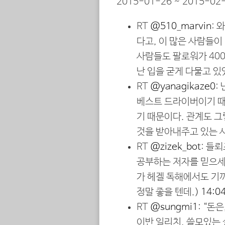
2015-01-26 ~ 2015-02-
RT
@510_marvin
: 
다고, 이 많은 사람들
사람들도 팔로워가 40
난 입을 굳게 다물고 있
RT
@yanagikaze0
:
베스트 드라이버이기 때
기 때문이다. 관계도 그
것을 받아내주고 있는 
RT
@zizek_bot
: 들
공부하는 저자를 믿으세
가 헤겔 독해에서도 기
정말 좋을 텐데.)
14:0
RT
@sungmi1
: “돈
이반 일리치, 쓸모있는