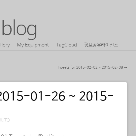
blog
llery
My Equipment
TagCloud
정보공유라이선스
Tweets for 2015-02-02 ~ 2015-02-08
→
 2015-01-26 ~ 2015-
RLITO