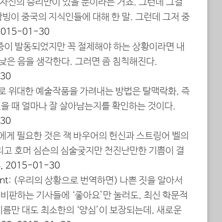
 자신의 승리만이 있을 뿐이라는 거죠. 그런데 그걸
 왕빙이 중국의 지식인들에 대해 한 말. 그런데 그저 중
 2015-01-30
조증이 발동되었지만 꼭 절제해야 하는 상황이라면 내
 낮은 음을 생각한다. 그러면 좀 침칙해진다.
-30
말로 위대한 예술작품을 가려내는 방법은 탈맥락화, 즉
을 때 얼마나 잘 살아남는지를 확인하는 것이다.
-30
리에게 필요한 것은 잭 바우어의 헌신과 스트링어 벨의
리고 호머 심슨의 심술궂지만 천진난만한 기쁨이 결
4, 2015-01-30
nt
: (우리의 상황으로 번역하면) 나쁜 짓을 알아서
 비판하는 기사들에 ‘좋아요’만 눌러도, 최신 학문적
이름만 대도 최소한의 ‘양심’이 보장되는데, 새로운