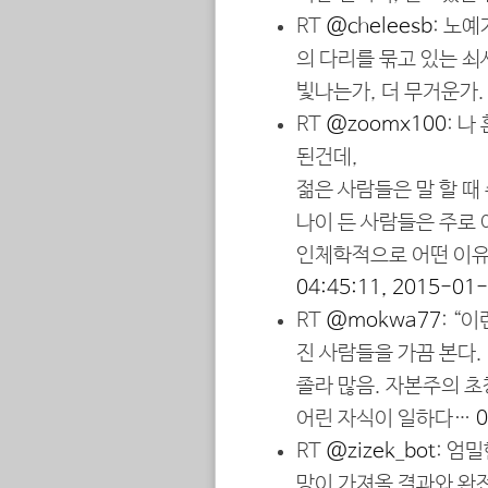
RT
@cheleesb
: 노
의 다리를 묶고 있는 
빛나는가, 더 무거운가.
RT
@zoomx100
: 
된건데,
젊은 사람들은 말 할 때
나이 든 사람들은 주로 
인체학적으로 어떤 이유
04:45:11, 2015-01
RT
@mokwa77
: “
진 사람들을 가끔 본다.
졸라 많음. 자본주의 초
어린 자식이 일하다…
0
RT
@zizek_bot
: 엄
망이 가져올 결과와 완