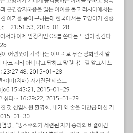
서는 고양이가 개에게 공격당하는 아이를 구하고 영국
과 근긴장저하증을 앓는 아이를 돕고 러시아에서는
진 아기를 품어 구하는데 한국에서는 고양이가 진중
t.c…
21:51:53, 2015-01-28
 되어서야 이제 안정적인 OS를 쓴다는 느낌이 생긴다.
-28
원이 어렴풋이 기억나는 이미지로 무슨 영화인지 알
 다크 시티 아니냐고 답하고 맞췄다는 걸 알고서 느
;
23:27:48, 2015-01-28
츠하이머(치매) 자가진단 테스트
pjo6
15:43:21, 2015-01-29
보고 싶다…
16:29:22, 2015-01-29
 첫 신입사원 환영회. 내가 왜 술을 이만큼 마신 거
 2015-01-30
 전염병_ “냉소주의가 세련된 자기 승리의 비결이긴