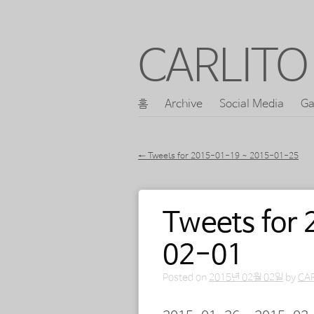
CARLITO 
콘
홈
Archive
Social Media
Ga
메인 메뉴
텐
츠
←
Tweets for 2015-01-19 ~ 2015-01-25
로
포스트 내비게이션
바
Tweets for
로
가
02-01
기
Posted on
2015년 02월 02일
by
CA