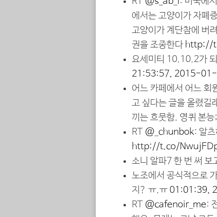
RT
@s_ab_l
: 미국에
에서는 고양이가 자폐증
고양이가 계단참에 버려
권을 조종한다
http://
요세미티 10.10.2가
21:53:57, 2015-01
어느 카페에서 어느 회
고 싶다는 글을 올렸길래
끼는 흐뭇함. 영퀴 본능;
RT
@_chunbok
: 알
http://t.co/NwujFD
소니 알파7 한 번 써 
노조에서 공식적으로 가진
지? ㅠ.ㅠ
01:01:39,
RT
@cafenoir_me
: