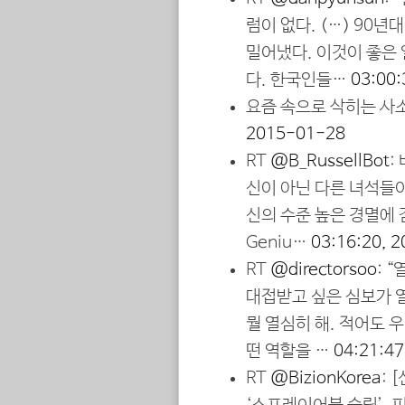
럼이 없다. (…) 90
밀어냈다. 이것이 좋은 
다. 한국인들…
03:00:
요즘 속으로 삭히는 사
2015-01-28
RT
@B_RussellBot
:
신이 아닌 다른 녀석들
신의 수준 높은 경멸에 감동
Geniu…
03:16:20, 
RT
@directorsoo
: 
대접받고 싶은 심보가 열
뭘 열심히 해. 적어도 
떤 역할을 …
04:21:4
RT
@BizionKorea
: 