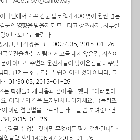
01 Tweets by @calitoway
와이티엔에서 자꾸 김군 팔로워가 400 명이 훨씬 넘는
이 김군의 영향을 받을지도 모른다고 강조하자, 사무실
0명이나 되냐고 놀란다.
었지만, 내 심장은 크…
00:24:35, 2015-01-26
 난폭운전을 하는 사람이 사고를 내지 않은건, 자신이
문이 아니라 주변의 운전자들이 방어운전을 해주었
렇다. 관계를 휘두르는 사람이 이긴 것이 아니라, 그
사…
01:30:05, 2015-01-26
뢰즈는 학생들에게 다음과 같이 충고했다. “여러분이
요. 여러분의 길을 느끼면서 나아가세요.” (들뢰즈
꺼이 이런 접근법을 따르려는 태도를 좀 보여준다면
4:34, 2015-01-26
은, 측정될 수 없는 것이면 무엇이든 평가 절하한다” –
 실업을할권리
14:06:47, 2015-01-26