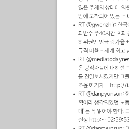
않은 주체의 상태에 의
안에 고착되어 있는 …
RT
@gwenzhir
: 한
과반수 주40시간 초과 
하위권인 임금 증가율 +
규직 비율 + 세계 최고
RT
@mediatodayne
온 당직자들에 대해선 
를 진일보시켰지만 그
조윤호 기자…
http://
RT
@danpyunsun
:
획이라 생각되었던 노동O
대’는 꼭 읽어야 한다.
실상 http:…
02:59:5
RT
@danpyunsun
: