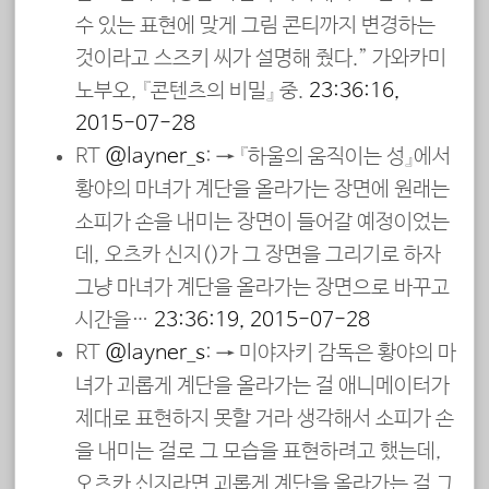
수 있는 표현에 맞게 그림 콘티까지 변경하는
것이라고 스즈키 씨가 설명해 줬다.” 가와카미
노부오, 『콘텐츠의 비밀』 중.
23:36:16,
2015-07-28
RT
@layner_s
: → 『하울의 움직이는 성』에서
황야의 마녀가 계단을 올라가는 장면에 원래는
소피가 손을 내미는 장면이 들어갈 예정이었는
데, 오츠카 신지(大塚伸治)가 그 장면을 그리기로 하자
그냥 마녀가 계단을 올라가는 장면으로 바꾸고
시간을…
23:36:19, 2015-07-28
RT
@layner_s
: → 미야자키 감독은 황야의 마
녀가 괴롭게 계단을 올라가는 걸 애니메이터가
제대로 표현하지 못할 거라 생각해서 소피가 손
을 내미는 걸로 그 모습을 표현하려고 했는데,
오츠카 신지라면 괴롭게 계단을 올라가는 걸 그