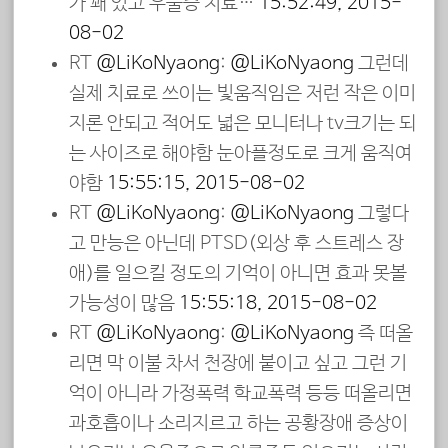
가 꽤 있고 우울증 치료…
15:52:49, 2015-
08-02
RT
@LiKoNyaong
:
@LiKoNyaong
그런데
실제 치료로 쓰이는 빛움직임은 저런 작은 이미
지론 안되고 적어도 넓은 모니터나 tv크기는 되
는 사이즈로 해야함 눈아플정도로 크게 움직여
야함
15:55:15, 2015-08-02
RT
@LiKoNyaong
:
@LiKoNyaong
그렇다
고 만능은 아닌데 PTSD(외상 후 스트레스 장
애)를 일으킬 정도의 기억이 아니면 효과 못볼
가능성이 많음
15:55:18, 2015-08-02
RT
@LiKoNyaong
:
@LiKoNyaong
즉 떠올
리면 막 이불 차서 천장에 붙이고 싶고 그런 기
억이 아니라 가정폭력 학교폭력 등등 떠올리면
과호흡이나 소리지르고 하는 공황장애 증상이