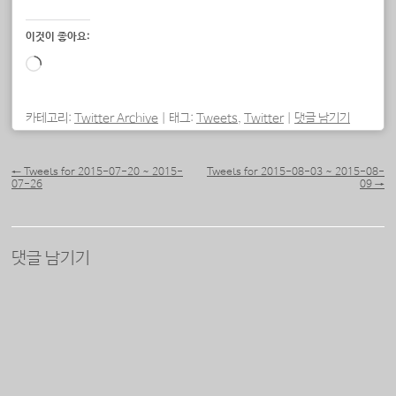
이것이 좋아요:
로
드
중...
카테고리:
Twitter Archive
|
태그:
Tweets
,
Twitter
|
댓글 남기기
포스트 내비게이션
←
Tweets for 2015-07-20 ~ 2015-
Tweets for 2015-08-03 ~ 2015-08-
07-26
09
→
댓글 남기기