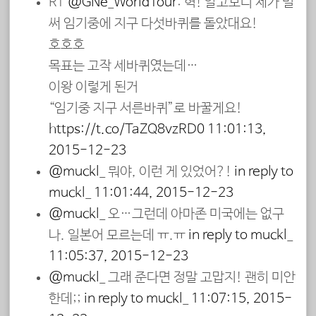
RT
@GNe_WorldTour
: 헉! 알고보니 제가 벌
써 임기중에 지구 다섯바퀴를 돌았대요!
호호호
목표는 고작 세바퀴였는데…
이왕 이렇게 된거
“임기중 지구 서른바퀴”로 바꿀게요!
https://t.co/TaZQ8vzRD0
11:01:13,
2015-12-23
@muckl_
뭐야, 이런 게 있었어?!
in reply to
muckl_
11:01:44, 2015-12-23
@muckl_
오…그런데 아마존 미국에는 없구
나. 일본어 모르는데 ㅠ.ㅠ
in reply to muckl_
11:05:37, 2015-12-23
@muckl_
그래 준다면 정말 고맙지! 괜히 미안
한데;;
in reply to muckl_
11:07:15, 2015-