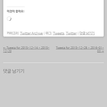
이것이 좋아요:
로
드
중...
카테고리:
Twitter Archive
|
태그:
Tweets
,
Twitter
|
댓글 남기기
포스트 내비게이션
←
Tweets for 2015-12-14 ~ 2015-
Tweets for 2015-12-28 ~ 2016-01-
12-20
03
→
댓글 남기기