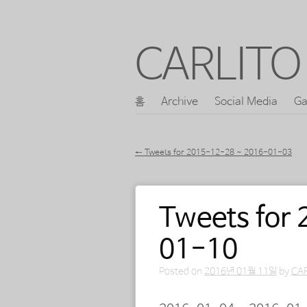
CARLITO 
콘
홈
Archive
Social Media
Ga
메인 메뉴
텐
츠
←
Tweets for 2015-12-28 ~ 2016-01-03
로
포스트 내비게이션
바
Tweets for
로
가
01-10
기
Posted on
2016년 01월 11일
by
CA