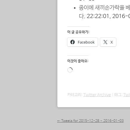
종이에 새끼손가락을 베
다.
22:22:01, 2016-
이 글 공유하기:
Facebook
X
이것이 좋아요:
로
드
중...
카테고리:
Twitter Archive
|
태그:
Twi
포스트 내비게이션
←
Tweets for 2015-12-28 ~ 2016-01-03