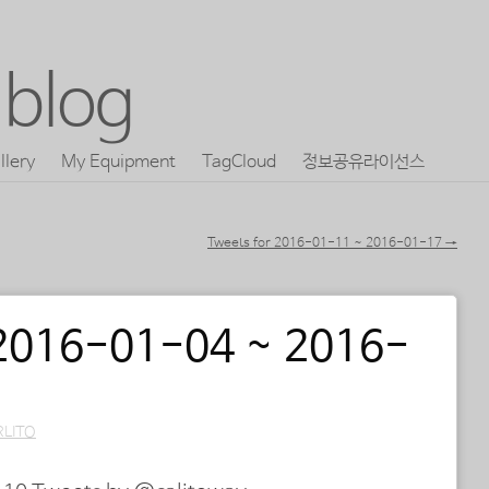
blog
llery
My Equipment
TagCloud
정보공유라이선스
Tweets for 2016-01-11 ~ 2016-01-17
→
 2016-01-04 ~ 2016-
RLITO