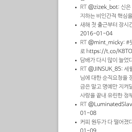
RT
@zizek_bot
: 신
지하는 비인간적 핵심을
새해 첫 출근부터 장시
2016-01-04
RT
@mint_micky
: 
로
https://t.co/K8
담배가 다시 많이 늘었
RT
@JINSUK_85
: 
님에 대한 순직요청을 
금은 말고 명예만 지켜
사랑을 끝내 유린한 정
RT
@LuminatedSla
01-08
커피 원두가 다 떨어졌다
01-09