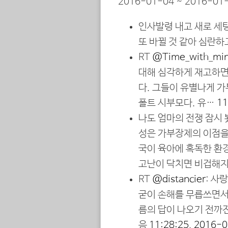
2016-01-04 ~ 2016-01-
인사발령 내고 새로 세
또 바뀔 것 같아 심란
RT
@Time_with_mi
대해 심각하게 재고하면 
다. 그들이 유별나게 가
폴트 시부모다. 유…
11
나도 엄마의 전쟁 잠시
성은 가부장제의 이점을
국이 육아에 혹독한 환
고난이 닥치면 비겁해지
RT
@distancier
: 사
굳이 손해를 무릅쓰면서 
름의 답이 나오기 전까
음
11:28:25, 2016-