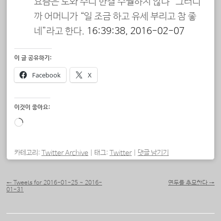
요즘은 도와 주니 한결 수월하지 않냐” 그러니
까 어머니가 “일 조금 하고 유세 부리고 참 좋
네”라고 한다.
16:39:38, 2016-02-07
이 글 공유하기:
Facebook
X
이것이 좋아요:
로
드
중...
카테고리:
Twitter Archive
|
태그:
Twitter
|
댓글 남기기
포스트 내비게이션
←
Tweets for 2016-01-25 ~ 2016-
연두를 추모한다
→
01-31