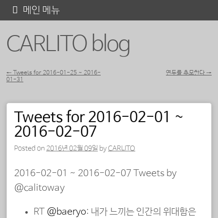
콘
메인 메뉴
텐
CARLITO blog
츠
로
바
←
Tweets for 2016-01-25 ~ 2016-
연두를 추모한다
→
01-31
포스트 내비게이션
로
가
Tweets for 2016-02-01 ~
기
2016-02-07
Posted on
2016년 02월 09일
by
CARLITO
2016-02-01 ~ 2016-02-07 Tweets by
@calitoway
RT
@baeryo
: 내가 느끼는 인간의 위대함은