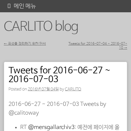
콘
메인 메뉴
텐
CARLITO blog
츠
로
바
←
곡성을 정리하기 위한 단서
Tweets for 2016-07-04 ~ 2016-07-
10
→
포스트 내비게이션
로
가
Tweets for 2016-06-27 ~
기
2016-07-03
Posted on
2016년 07월 04일
by
CARLITO
2016-06-27 ~ 2016-07-03 Tweets by
@calitoway
RT
@mersgallarchiv3
: 예전에 페이지에 올