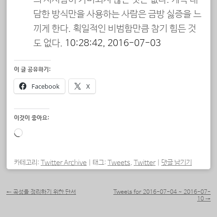
담한 방식만을 사용하는 사람은 금방 싫증을 느
끼게 한다. 획일적인 비범함만큼 참기 힘든 것
도 없다.
10:28:42, 2016-07-03
이 글 공유하기:
Facebook
X
이것이 좋아요:
로
드
중...
카테고리:
Twitter Archive
|
태그:
Tweets
,
Twitter
|
댓글 남기기
포스트 내비게이션
←
곡성을 정리하기 위한 단서
Tweets for 2016-07-04 ~ 2016-07-
10
→