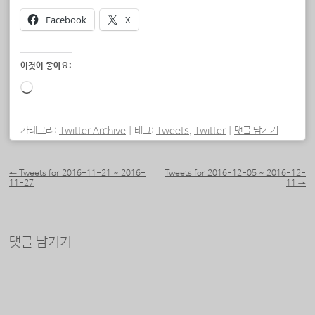
Facebook
X
이것이 좋아요:
로
드
중...
카테고리:
Twitter Archive
|
태그:
Tweets
,
Twitter
|
댓글 남기기
포스트 내비게이션
←
Tweets for 2016-11-21 ~ 2016-
Tweets for 2016-12-05 ~ 2016-12-
11-27
11
→
댓글 남기기