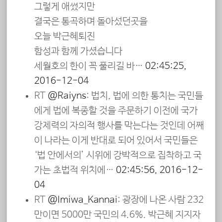
그렇게 애썼지만
결국은 통곡하며 돌아섰던곳을
오늘 박근혜퇴진
함성과 함께 가셨습니다
세월호의 한이 꼭 풀리길 바…
02:45:25,
2016-12-04
RT
@Raiyns
: 법치, 법에 의한 통치는 국민들
에게 법에 복종할 것을 주문하기 이전에 국가
강제력의 자의적 행사를 막는다는 것인데 어째
이 나라는 이게 반대로 되어 있어서 국민들은
‘법 안에서의’ 시위에 강박적으로 집착하고 국
가는 초법적 위치에…
02:45:56, 2016-12-
04
RT
@Imiwa_Kannai
: 광장에 나온 사람 232
만이면 5000만 국민의 4.6%. 박근혜 지지자