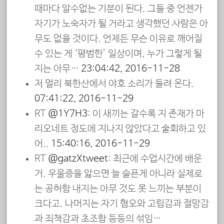
때마다 알수없는 기분이 된다. 그들 중 언젠가
자기가 노숙자가 될 거라고 생각했던 사람은 아
무도 없을 것이다. 언제든 무슨 이유로 깨어질
수 있는 게 ‘평범한’ 일상이며, 누가 그렇게 될
지는 아무…
23:04:42, 2016-11-28
저 멀리 북한산에서 야호 소리가 들려 온다.
07:41:22, 2016-11-29
RT
@1Y7H3
: 이 새끼는 갈수록 지 존재가 마
리오네트 정도에 지나지 않았다고 술회하고 있
어..
15:40:16, 2016-11-29
RT
@gatzXtweet
: 최근에 수업시간에 배운
거. 우울증을 앓으면 늘 슬픈게 아니라 실제로
는 공허함 내지는 아무 것도 못 느끼는 부분이
크다고. 나머지는 자기 혐오와 고립감과 절망감
과 죄책감과 초조함 등등의 섞임…