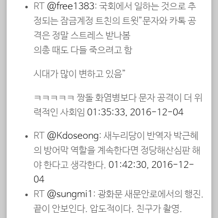
RT
@free1383
: 국회에서 일하는 것으로 추
정되는 잠금계정 트친의 트윗”문자와 카톡 공
격은 정말 스트레스 받나봄
의총 때도 다들 죽으려고 함
시대가 많이 변하고 있음”
ㅋㅋㅋㅋㅋ 짱돌 화염병보다 문자 공격이 더 위
력적인 사회임
01:35:33, 2016-12-04
RT
@Kdoseong
: 새누리당이 반역자 박근혜
의 방어막 역할을 계속한다면 정당해산심판 해
야 한다고 생각한다.
01:42:30, 2016-12-
04
RT
@sungmi1
: 광화문 새문안로에서의 행진.
끝이 안보인다. 압도적이다. 친구가 촬영.