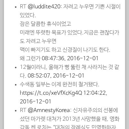
RT
@luddite420
: 자려고 누우면 기쁜 시절이
있었다.
잠은 달콤한 휴식이었고
미래엔 뚜렷한 목표가 있었다.지금은 괜찮다가
도 자려고 누우면
맥이 빠지기도 하고 신경질이 나기도 한다.
왜 그런가
08:47:36, 2016-12-01
12월이라니, 올해가 뻥 뚫린 채 사라지는 것 같
다.
08:52:07, 2016-12-01
수색동 일부는 이제 완전히 철거됐다.
https://t.co/xeVfXcKg4Q
12:04:22,
2016-12-01
RT
@AmnestyKorea
: 신자유주의의 선봉에
섰던 마가렛 대처가 2013년 사망했을 때, 영화
감독 켄 로치는 “대처의 장례식도 민영화하자.