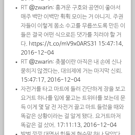
RT
@zwarin
: 흥겨운 구호와 공연이 좋아서
매주 백만 이백만 휙휙 모이는 거 아니지. 주권
자들이 이렇게 몸소 수고를 무릅쓰도록 만든 이
들은 결국 어떤 식으로든 댓가를 치러야 할 거
다.
https://t.co/mV9x0ARS31
15:47:14,
2016-12-04
RT
@zwarin
: 촛불이란 아직은 내 손에 신나
묻히지 않겠다는, 대의제에 거는 마지막 신뢰.
15:47:17, 2016-12-04
자전거를 타고 마트에 들러 간단하게 장을 보고
요거트 하나를 입에 물고는 트위터를 보는데 문
득 이게 몇 달 전 자전거 끌고 마트 들렀을 때와
똑같은 상황이라는 걸 알게 됐다. 요거트마저
똑같은 걸 샀어.
17:11:13, 2016-12-04
발벌 낑낑 대면서 힘들게 현수막 하나 달았다.