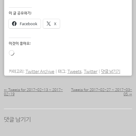
이 글 공유하기:
Facebook
X
이것이 좋아요:
로
드
중...
카테고리:
Twitter Archive
|
태그:
Tweets
,
Twitter
|
댓글 남기기
포스트 내비게이션
←
Tweets for 2017-02-13 ~ 2017-
Tweets for 2017-02-27 ~ 2017-03-
02-19
05
→
댓글 남기기