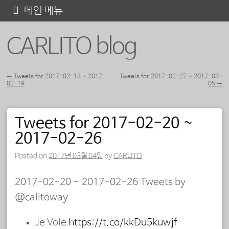
콘
메인 메뉴
텐
CARLITO blog
츠
로
바
←
Tweets for 2017-02-13 ~ 2017-
Tweets for 2017-02-27 ~ 2017-03-
02-19
05
→
포스트 내비게이션
로
가
Tweets for 2017-02-20 ~
기
2017-02-26
Posted on
2017년 03월 04일
by
CARLITO
2017-02-20 ~ 2017-02-26 Tweets by
@calitoway
Je Vole
https://t.co/kkDu5kuwjf