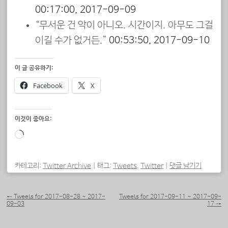
00:17:00, 2017-09-09
“무서운 건 악이 아니오. 시간이지. 아무도 그걸
이길 수가 없거든.”
00:53:50, 2017-09-10
이 글 공유하기:
Facebook
X
이것이 좋아요:
로
드
중...
카테고리:
Twitter Archive
|
태그:
Tweets
,
Twitter
|
댓글 남기기
포스트 내비게이션
←
Tweets for 2017-08-28 ~ 2017-
Tweets for 2017-09-11 ~ 2017-09-
09-03
17
→