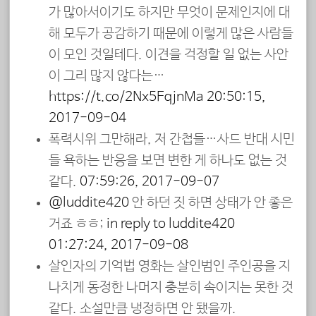
가 많아서이기도 하지만 무엇이 문제인지에 대
해 모두가 공감하기 때문에 이렇게 많은 사람들
이 모인 것일테다. 이견을 걱정할 일 없는 사안
이 그리 많지 않다는…
https://t.co/2Nx5FqjnMa
20:50:15,
2017-09-04
폭력시위 그만해라, 저 간첩들…사드 반대 시민
들 욕하는 반응을 보면 변한 게 하나도 없는 것
같다.
07:59:26, 2017-09-07
@luddite420
안 하던 짓 하면 상태가 안 좋은
거죠 ㅎㅎ;
in reply to luddite420
01:27:24, 2017-09-08
살인자의 기억법 영화는 살인범인 주인공을 지
나치게 동정한 나머지 충분히 속이지는 못한 것
같다. 소설만큼 냉정하면 안 됐을까.