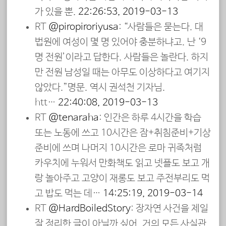
가 있을 뿐.
22:26:53, 2019-03-13
RT
@piropiroriyusa
: “사람들은 묻는다. 대
법원에 여성이 몇 명 있어야 충분하냐고. 난 ‘9
명 전원’이라고 답한다. 사람들은 놀란다. 하지
만 전원 남성일 때는 아무도 이상하다고 여기지
않았다.”명문. 역시 권석천 기자님.
htt…
22:40:08, 2019-03-13
RT
@tenaraha
: 인간은 하루 4시간을 학습
또는 노동에 쓰고 10시간은 잠+취침준비+기상
준비에 쓰며 나머지 10시간은 로마 귀족처럼
카우치에 누워서 만화책도 읽고 넷플도 보고 개
랑 놀아주고 고양이 재롱도 보고 주전부리도 먹
고 밥도 먹는 데…
14:25:19, 2019-03-14
RT
@HardBoiledStory
: 장자연 사건을 제일
잘 정리한 글이 아닐까 싶어. 거의 모든 사실관