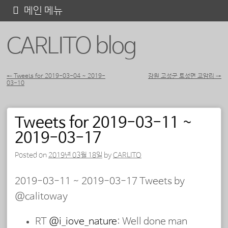
콘
메인 메뉴
텐
CARLITO blog
츠
로
바
←
Tweets for 2019-03-04 ~ 2019-
강원 고성군 토성면 교암리
→
03-10
포스트 내비게이션
로
가
Tweets for 2019-03-11 ~
기
2019-03-17
Posted on
2019년 03월 18일
by
CARLITO
2019-03-11 ~ 2019-03-17 Tweets by
@calitoway
RT
@i_iove_nature
: Well done man