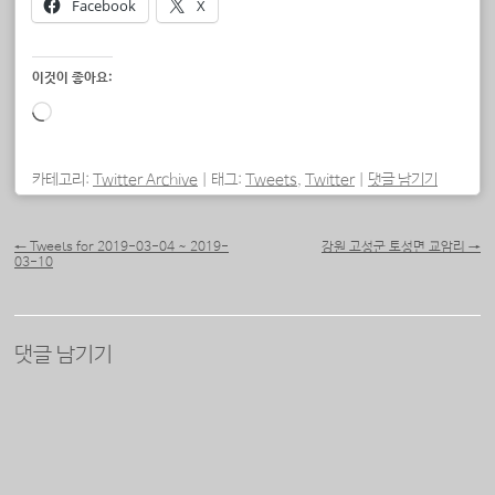
Facebook
X
이것이 좋아요:
로
드
중...
카테고리:
Twitter Archive
|
태그:
Tweets
,
Twitter
|
댓글 남기기
포스트 내비게이션
←
Tweets for 2019-03-04 ~ 2019-
강원 고성군 토성면 교암리
→
03-10
댓글 남기기