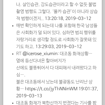
나. 살인습관, 강도습관이라고 할 수 없듯 불법
촬영 범행도 그렇다. ‘몰카 습관’이 아니라 상습
적 범행이겠지..
13:20:18, 2019-03-12
매번 확인하게 되는데 나를 포함해 한국 남성들
은 사회화가 덜 되어 있다. 심하면 범죄 행위를
자랑거리로 생각할 정도로 사회화가 잘못돼 있
기도 하고.
13:29:03, 2019-03-12
RT
@icerose_xiumin
: 대조동 화재상황…
옆에 등산다녀온 할아버지가
산에도 불똥튀어서 다 대피해서 내려왔다고 하
심….
불은 대조동에서 났는데 불광동도 난리난 상
황…
https://t.co/jyThNNinWM
19:01:37,
2019-03-13
대조동 화재가 북한산까지 번졌다는 기사를 봤