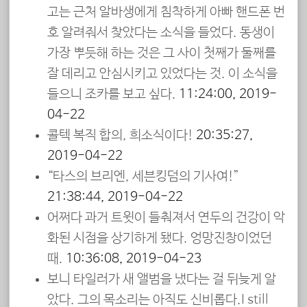
고는 근처 알바생에게 침착하게 아빠 핸드폰 번
호 알려줘서 찾았다는 소식을 들었다. 동생이
가장 뿌듯해 하는 것은 그 사이 첫째가 둘째를
잘 데리고 안심시키고 있었다는 것. 이 소식을
들으니 조카를 보고 싶다.
11:24:00, 2019-
04-22
콜텍 복직 합의, 희소식이다!
20:35:27,
2019-04-22
“타스의 브리엔, 세븐킹덤의 기사여!”
21:38:44, 2019-04-22
어쩌다 과거 트윗이 들춰져서 연두의 건강이 악
화된 시점을 상기하게 됐다. 엉망진창이었던
때.
10:36:08, 2019-04-23
보니 타일러가 새 앨범을 냈다는 걸 뒤늦게 알
았다. 그의 목소리는 아직도 신비롭다.I still