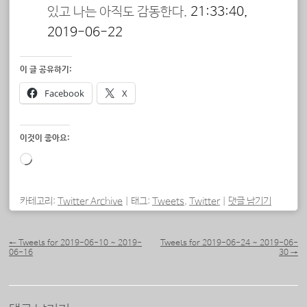
있고 나는 아직도 감동한다.
21:33:40,
2019-06-22
이 글 공유하기:
Facebook
X
이것이 좋아요:
로
드
중...
카테고리:
Twitter Archive
|
태그:
Tweets
,
Twitter
|
댓글 남기기
포스트 내비게이션
←
Tweets for 2019-06-10 ~ 2019-
Tweets for 2019-06-24 ~ 2019-06-
06-16
30
→