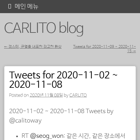
콘
메인 메뉴
텐
CARLITO blog
츠
로
바
←
갱스터, 균열을 내포한 강고한 환상
Tweets for 2020-11-09 ~ 2020-11-
15
→
포스트 내비게이션
로
가
Tweets for 2020-11-02 ~
기
2020-11-08
Posted on
2020년 11월 08일
by
CARLITO
2020-11-02 ~ 2020-11-08 Tweets by
@calitoway
RT
@seog_won
: 같은 시간, 같은 장소에서