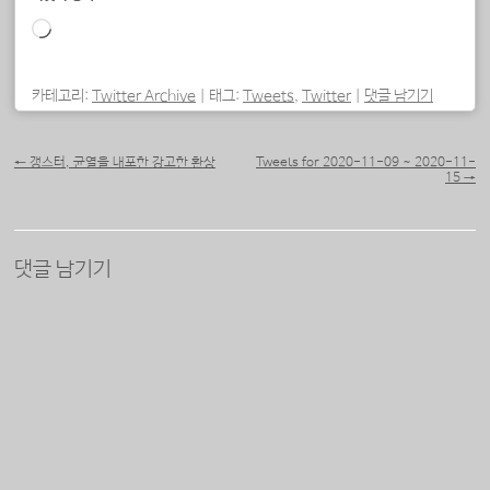
로
드
중...
카테고리:
Twitter Archive
|
태그:
Tweets
,
Twitter
|
댓글 남기기
포스트 내비게이션
←
갱스터, 균열을 내포한 강고한 환상
Tweets for 2020-11-09 ~ 2020-11-
15
→
댓글 남기기