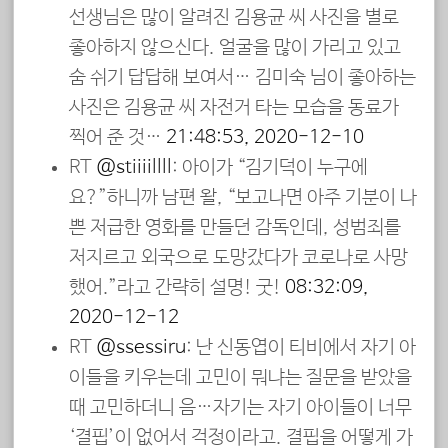
선생님은 많이 알려진 김용균 씨 사진을 별로
좋아하지 않으신다. 얼굴을 많이 가리고 있고
숨 쉬기 답답해 보여서… 김미숙 님이 좋아하는
사진은 김용균 씨 자전거 타는 모습을 동료가
찍어 준 것…
21:48:53, 2020-12-10
RT
@stiiiillll
: 아이가 “김기덕이 누구에
요?”하니까 남편 왈, “보고나면 아주 기분이 나
쁜 저급한 영화를 만들던 감독인데, 성범죄를
저지르고 외국으로 도망갔다가 코로나로 사망
했어.”라고 간략히 설명! 굿!
08:32:09,
2020-12-12
RT
@ssessiru
: 난 신동엽이 티비에서 자기 아
이들을 키우는데 고민이 뭐냐는 질문을 받았을
때 고민하더니 음…자기는 자기 아이들이 너무
‘결핍’이 없어서 걱정이라고. 결핍을 어떻게 가