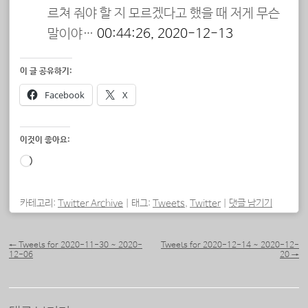
르쳐 줘야 할 지 모르겠다고 했을 때 저게 무슨
말이야…
00:44:26, 2020-12-13
이 글 공유하기:
Facebook
X
이것이 좋아요:
로
드
중...
카테고리:
Twitter Archive
|
태그:
Tweets
,
Twitter
|
댓글 남기기
포스트 내비게이션
←
Tweets for 2020-11-30 ~ 2020-
Tweets for 2020-12-14 ~ 2020-12-
12-06
20
→