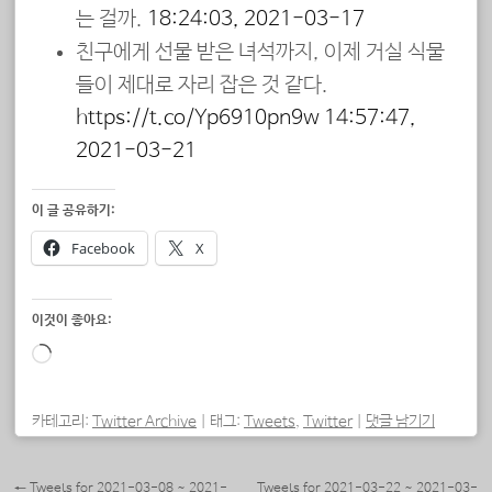
는 걸까.
18:24:03, 2021-03-17
친구에게 선물 받은 녀석까지, 이제 거실 식물
들이 제대로 자리 잡은 것 같다.
https://t.co/Yp6910pn9w
14:57:47,
2021-03-21
이 글 공유하기:
Facebook
X
이것이 좋아요:
로
드
중...
카테고리:
Twitter Archive
|
태그:
Tweets
,
Twitter
|
댓글 남기기
포스트 내비게이션
←
Tweets for 2021-03-08 ~ 2021-
Tweets for 2021-03-22 ~ 2021-03-